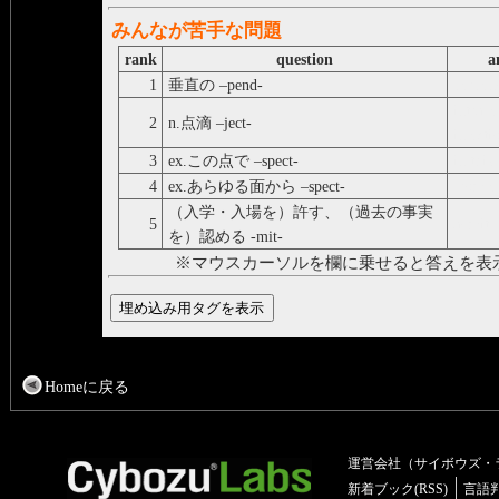
みんなが苦手な問題
rank
question
a
1
垂直の –pend-
perpen
intrave
2
n.点滴 –ject-
injecti
3
ex.この点で –spect-
in this
4
ex.あらゆる面から –spect-
from e
（入学・入場を）許す、（過去の事実
5
admit
を）認める -mit-
※マウスカーソルを欄に乗せると答えを表
Homeに戻る
運営会社（サイボウズ・
新着ブック(RSS)
言語