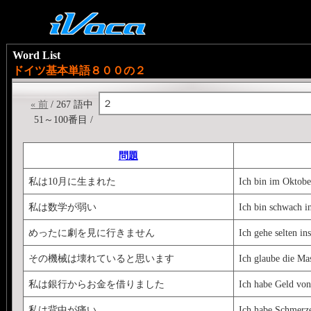
Word List
ドイツ基本単語８００の２
２
« 前
/ 267 語中
51～100番目 /
問題
私は10月に生まれた
Ich bin im Oktobe
私は数学が弱い
Ich bin schwach i
めったに劇を見に行きません
Ich gehe selten in
その機械は壊れていると思います
Ich glaube die Mas
私は銀行からお金を借りました
Ich habe Geld von
私は背中が痛い
Ich habe Schmerz