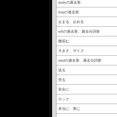
studyの過去形
stopの過去形
止まる、止める
sellの過去形、過去分詞形
微笑む
大きさ、サイズ
sendの過去形、過去分詞形
送る
売る
安全に
ロック
本当に、実に