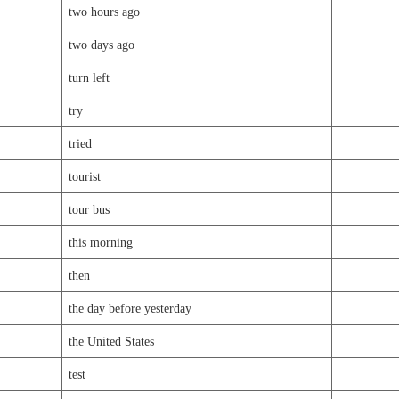
two hours ago
two days ago
turn left
try
tried
tourist
tour bus
this morning
then
the day before yesterday
the United States
test