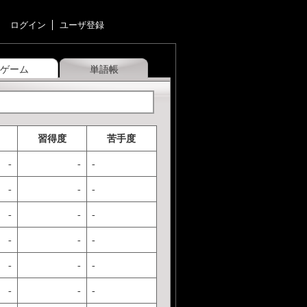
ログイン
ユーザ登録
ゲーム
単語帳
習得度
苦手度
-
-
-
-
-
-
-
-
-
-
-
-
-
-
-
-
-
-