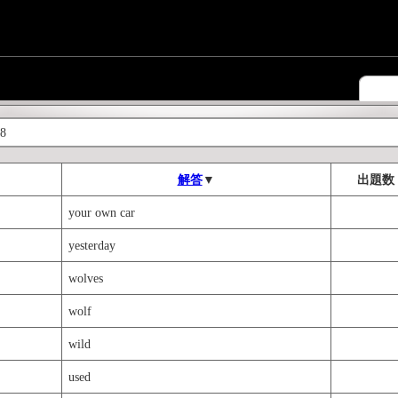
 8
解答
▼
出題数
your own car
yesterday
wolves
wolf
wild
used