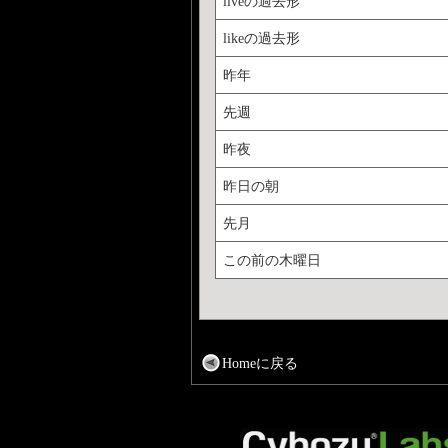
liveの過去形
likeの過去形
昨年
先週
昨夜
昨日の朝
先月
この前の木曜日
Homeに戻る