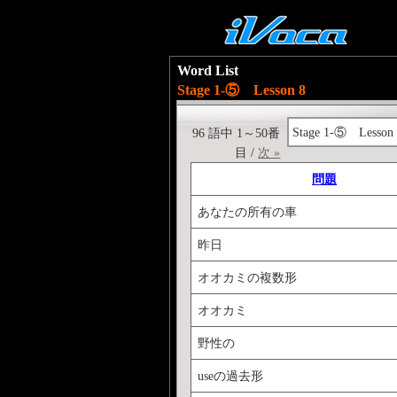
Word List
Stage 1-⑤ Lesson 8
Stage 1-⑤ Lesson
96 語中 1～50番
目 /
次 »
問題
あなたの所有の車
昨日
オオカミの複数形
オオカミ
野性の
useの過去形