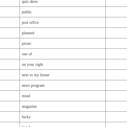
quiz show
public
post office
planned
picnic
one of
on your right
next to my house
news program
mind
magazine
lucky