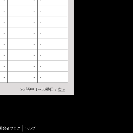
-
-
-
-
-
-
-
-
-
-
-
-
-
-
-
-
-
-
-
-
-
-
-
-
96 語中 1～50番目 /
次 »
開発者ブログ
ヘルプ