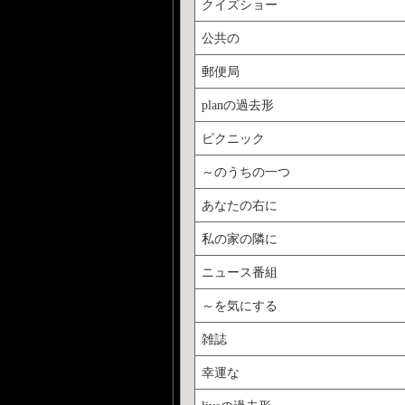
クイズショー
公共の
郵便局
planの過去形
ピクニック
～のうちの一つ
あなたの右に
私の家の隣に
ニュース番組
～を気にする
雑誌
幸運な