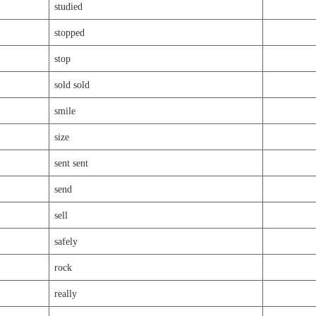
studied
stopped
stop
sold sold
smile
size
sent sent
send
sell
safely
rock
really