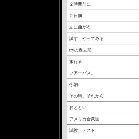
２時間前に
２日前
左に曲がる
試す、やってみる
tryの過去形
旅行者
ツアーバス。
今朝
その時、それから
おととい
アメリカ合衆国
試験、テスト