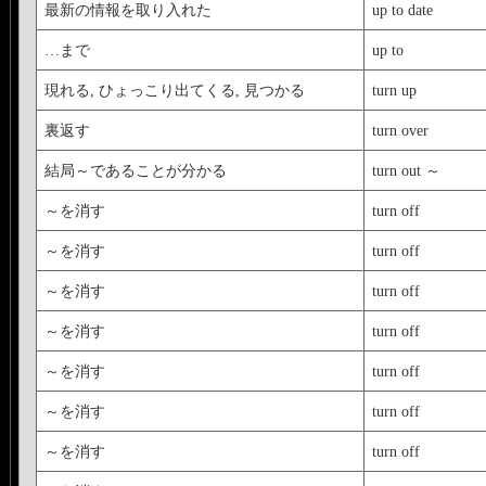
最新の情報を取り入れた
up to date
…まで
up to
現れる, ひょっこり出てくる, 見つかる
turn up
裏返す
turn over
結局～であることが分かる
turn out ～
～を消す
turn off
～を消す
turn off
～を消す
turn off
～を消す
turn off
～を消す
turn off
～を消す
turn off
～を消す
turn off