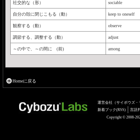
社交的な（形）
sociable
自分の殻に閉じこもる（動）
keep to oneself
観察する（動）
observe
調節する、調整する（動）
adjust
～の中で、～の間に (前)
among
Homeに戻る
運営会社（サイボウズ・
新着ブック(RSS)
言語
Copyright © 2008-2025