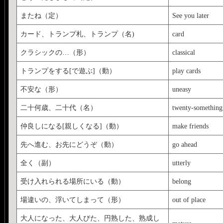
またね（定）
See you later
カード、トランプ札、トランプ（名)
card
クラシックの…（形）
classical
トランプをする[で遊ぶ]（動）
play cards
不安な（形）
uneasy
二十何歳、二十代（名）
twenty-something
仲良しになる[親しくなる]（動）
make friends
先へ進む、お先にどうぞ（動）
go ahead
全く（副）
utterly
受け入れられる場所にいる（動）
belong
場違いの、浮いてしまって（形）
out of place
大人になった、大人びた、円熟した、熟成し