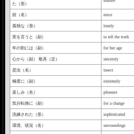
mature
た（形）
姪（名）
niece
孤独な（形）
lonely
実を言うと（副）
to tell the truth
年の割には（副）
for her age
心から（副） 敬具（定）
sincerely
昆虫（名）
insect
極度に（副）
extremely
楽しみ（名）
pleasure
気分転換に（副）
for a change
洗練された（形）
sophisticated
環境、状況（名）
surroundings