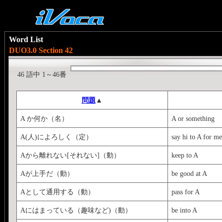
Word List
DUO3.0 Section 42
46 語中 1～46番
問題
▲
A か何か（名）
A or something
A(人)によろしく（定）
say hi to A for me
Aから離れない[それない]（動）
keep to A
Aが上手だ（動）
be good at A
Aとして通用する（動）
pass for A
Aにはまっている（趣味など)（動）
be into A