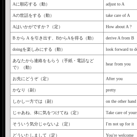
Aに順応する（動）
adjust to A
Aの世話をする（動）
take care of A
Aはいかがですか？（定）
How about A ?
B から A を引き出す、BからAを得る（動）
derive A from B
doingを楽しみにする（動）
look forward to d
あなたから連絡をもらう（手紙・電話など
hear from you
で）（動）
お先にどうぞ（定）
After you
かなり（副）
pretty
しかし一方では（副）
on the other hand
じゃあね、体に気をつけてね（定）
Take care of your
そういう気分じゃないよ（定）
I'm not up for it
どういたしまして（定）
You're welcome