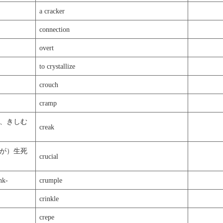
a cracker
connection
overt
to crystallize
crouch
cramp
、きしむ
creak
が）生死
crucial
k-
crumple
crinkle
crepe