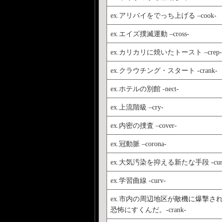
ex.アリバイをでっち上げる –cook-
ex.エイズ撲滅運動 –cross-
ex.カリカリに焼いたトースト –crep-
ex.クラウチング・スタート -crank-
ex.ホテルの別館 -nect-
ex.上流階級 –cry-
ex.内密の捜査 –cover-
ex.冠動脈 –corona-
ex.大気汚染を抑える新たな手段 -cur
ex.学習曲線 -curv-
ex.市内の周辺地区が敵機に爆撃さ
恐怖にすくんだ。-crank-