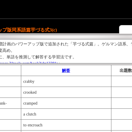
プ版同系語篇芋づる式3(c)
英単語倍増計画のパワーアップ版で追加された「芋づる式篇」。ゲルマン語系
度高め。
に、単語を推測して解答する学習法です。
/ivoca.31tools.com/book?id=12381>
;
tp://ivoca.31tools.com/book?id=12348>
;
解答
出題数
crabby
crooked
nk-
cramped
a clutch
to encroach