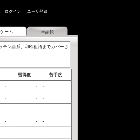
ログイン
ユーザ登録
ゲーム
単語帳
、ラテン語系、印欧祖語までカバーさ
習得度
苦手度
-
-
-
-
-
-
-
-
-
-
-
-
-
-
-