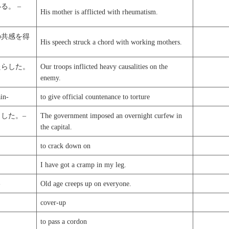
る。 –
His mother is afflicted with rheumatism.
の共感を得
His speech struck a chord with working mothers.
たらした。
Our troops inflicted heavy causalities on the
enemy.
n-
to give official countenance to torture
出した。–
The government imposed an overnight curfew in
the capital.
to crack down on
I have got a cramp in my leg.
-
Old age creeps up on everyone.
cover-up
to pass a cordon