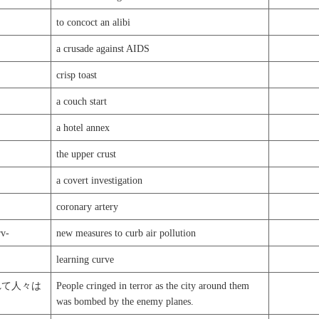
to concoct an alibi
a crusade against AIDS
crisp toast
a couch start
a hotel annex
the upper crust
a covert investigation
coronary artery
v-
new measures to curb air pollution
learning curve
れて人々は
People cringed in terror as the city around them
was bombed by the enemy planes.