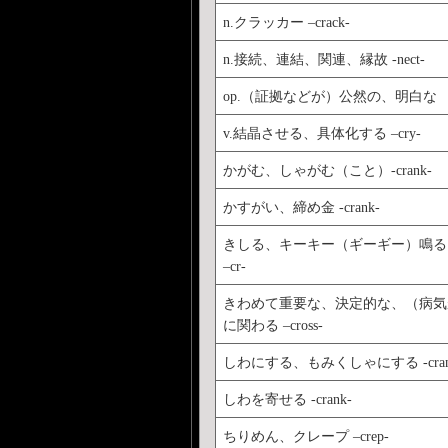
n.クラッカー –crack-
n.接続、連結、関連、縁故 -nect-
op.（証拠などが）公然の、明白な
v.結晶させる、具体化する –cry-
かがむ、しゃがむ（こと）-crank-
かすがい、締め金 -crank-
きしる、キーキー（ギーギー）鳴る
–cr-
きわめて重要な、決定的な、（病気
に関わる –cross-
しわにする、もみくしゃにする -cran
しわを寄せる -crank-
ちりめん、クレープ –crep-