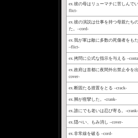
ex.彼の母はリューマチに苦しんでい
flict-
ex.彼の演説は仕事を持つ母親たち
た。–cord-
ex.我が軍は敵に多数の死傷者をも
–flict-
ex.拷問に公式な指示を与える –contai
ex.政府は首都に夜間外出禁止令を
cover-
ex.断固たる措置をとる –crack-
ex.脚が痙攣した。-crank-
ex.誰にでも老いは忍び寄る。-crank
ex.隠ぺい、もみ消し –cover-
ex.非常線を破る –cord-