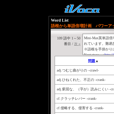
Word List
語根から単語倍増計画 パワーアッ
Mini-Max
109 語中 1～50
れています。難易
番目 /
次 »
※語根を手掛かり
Next stage→<
http:/
Previous stage→<
ht
問題
▲
adj.つむじ曲がりの –crawl-
adj.ひねくれた、不正の -crank-
adj.窮屈な、（字が）読みにくい -cra
cf.クラッチレバー -crank-
cf.侵略する、侵害する -crank-