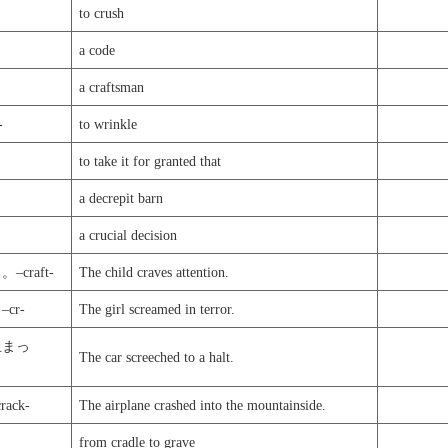
to crush
a code
a craftsman
-
to wrinkle
to take it for granted that
a decrepit barn
a crucial decision
craft-
The child craves attention.
cr-
The girl screamed in terror.
止まっ
The car screeched to a halt.
ck-
The airplane crashed into the mountainside.
from cradle to grave