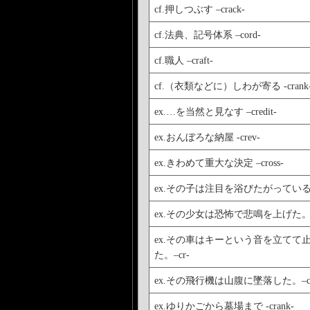
cf.押しつぶす –crack-
cf.法典、記号体系 –cord-
cf.職人 –craft-
cf.（衣類などに）しわが寄る -crank
ex.…を当然と見なす –credit-
ex.おんぼろな納屋 -crev-
ex.きわめて重大な決定 –cross-
ex.その子は注目を浴びたがっている。–
ex.その少女は恐怖で悲鳴を上げた。–
ex.その車はキーという音を立てて
た。–cr-
ex.その飛行機は山腹に墜落した。–cra
ex.ゆりかごから墓場まで -crank-