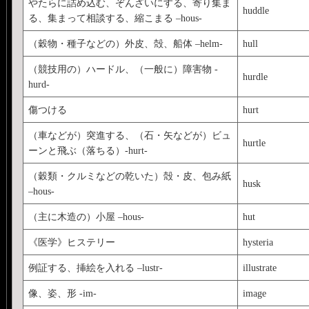
やたらに詰め込む、ぞんざいにする、寄り集ま
huddle
る、集まって相談する、縮こまる –hous-
（穀物・種子などの）外皮、殻、船体 –helm-
hull
（競技用の）ハードル、（一般に）障害物 -
hurdle
hurd-
傷つける
hurt
（車などが）突進する、（石・矢などが）ビュ
hurtle
ーンと飛ぶ（落ちる）-hurt-
（穀類・クルミなどの乾いた）殻・皮、包み紙
husk
–hous-
（主に木造の）小屋 –hous-
hut
《医学》ヒステリー
hysteria
例証する、挿絵を入れる –lustr-
illustrate
像、姿、形 -im-
image