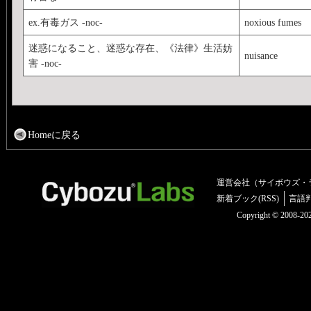
ex.有毒ガス -noc-
noxious fumes
迷惑になること、迷惑な存在、《法律》生活妨
nuisance
害 -noc-
Homeに戻る
運営会社（サイボウズ・
新着ブック(RSS)
言語
Copyright © 2008-2025