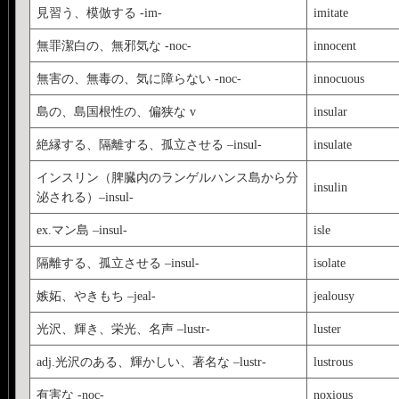
見習う、模倣する -im-
imitate
無罪潔白の、無邪気な -noc-
innocent
無害の、無毒の、気に障らない -noc-
innocuous
島の、島国根性の、偏狭な v
insular
絶縁する、隔離する、孤立させる –insul-
insulate
インスリン（脾臓内のランゲルハンス島から分
insulin
泌される）–insul-
ex.マン島 –insul-
isle
隔離する、孤立させる –insul-
isolate
嫉妬、やきもち –jeal-
jealousy
光沢、輝き、栄光、名声 –lustr-
luster
adj.光沢のある、輝かしい、著名な –lustr-
lustrous
有害な -noc-
noxious