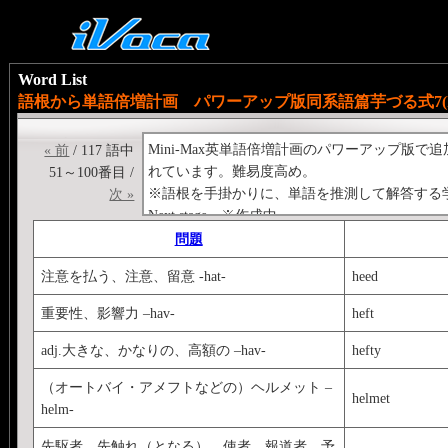
Word List
語根から単語倍増計画 パワーアップ版同系語篇芋づる式7(h-
Mini-Max英単語倍増計画のパワーアップ
« 前
/ 117 語中
れています。難易度高め。
51～100番目 /
※語根を手掛かりに、単語を推測して解答する
次 »
Next stage→※作成中。
Previous stage→<
http://ivoca.31tools.com/book?id
問題
注意を払う、注意、留意 -hat-
heed
重要性、影響力 –hav-
heft
adj.大きな、かなりの、高額の –hav-
hefty
（オートバイ・アメフトなどの）ヘルメット –
helmet
helm-
先駆者、先触れ（となる）、使者、報道者、予