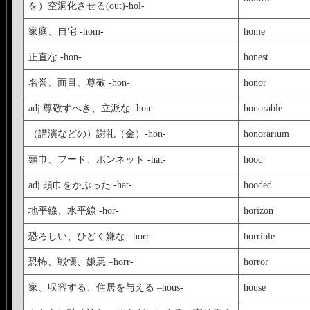
を）空洞化させる(out)-hol-
家庭、自宅 -hom-
home
正直な -hon-
honest
名誉、面目、尊敬 -hon-
honor
adj.尊敬すべき、立派な -hon-
honorable
（講演などの）謝礼（金）-hon-
honorarium
頭巾、フード、ボンネット -hat-
hood
adj.頭巾をかぶった -hat-
hooded
地平線、水平線 -hor-
horizon
恐ろしい、ひどく嫌な –horr-
horrible
恐怖、戦慄、嫌悪 –horr-
horror
家、収容する、住居を与える –hous-
house