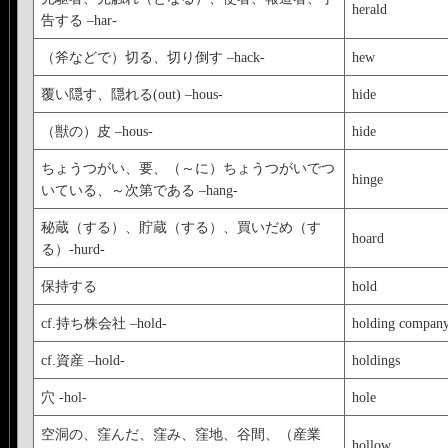
herald
告する –har-
（斧などで）切る、切り倒す –hack-
hew
覆い隠す、隠れる(out) –hous-
hide
（獣の）皮 –hous-
hide
ちょうつがい、要、（～に）ちょうつがいでつ
hinge
いている、～次第である –hang-
秘蔵（する）、貯蔵（する）、買いだめ（す
hoard
る）-hurd-
保持する
hold
cf.持ち株会社 –hold-
holding compan
cf.資産 –hold-
holdings
穴 -hol-
hole
空洞の、窪んだ、窪み、窪地、谷間、（産業
hollow