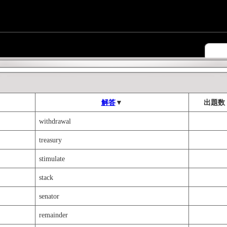
解答
▼
出題数
withdrawal
treasury
stimulate
stack
senator
remainder