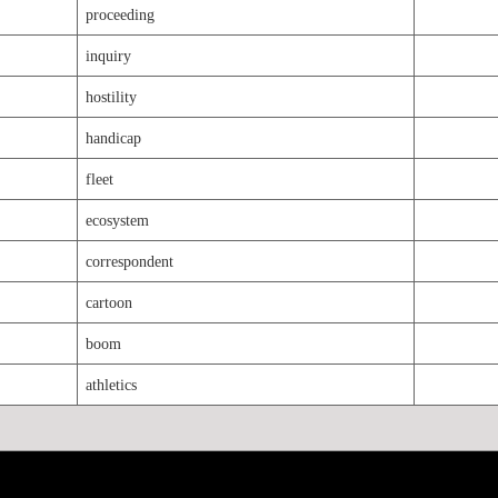
proceeding
inquiry
hostility
handicap
fleet
ecosystem
correspondent
cartoon
boom
athletics