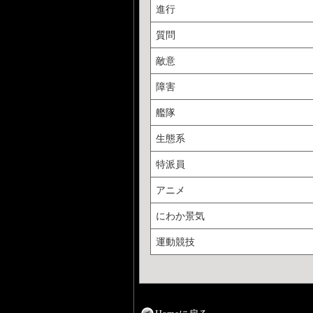
進行
質問
敵意
障害
艦隊
生態系
特派員
アニメ
にわか景気
運動競技