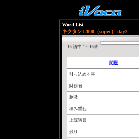
Word List
キクタン12000（super） day2
16 語中 1～16番
問題
引っ込める事
財務省
刺激
積み重ね
上院議員
残り