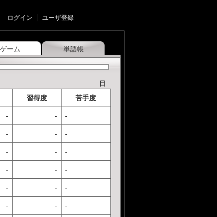
ログイン
ユーザ登録
ゲーム
単語帳
目
習得度
苦手度
-
-
-
-
-
-
-
-
-
-
-
-
-
-
-
-
-
-