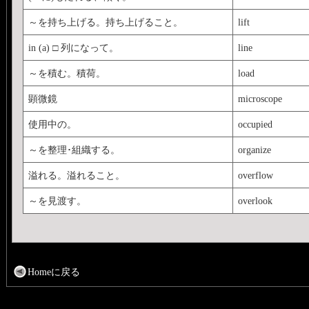
～を持ち上げる。持ち上げること。
lift
in (a) □ 列になって。
line
～を積む。積荷。
load
顕微鏡
microscope
使用中の。
occupied
～を整理･組織する。
organize
溢れる。溢れること。
overflow
～を見渡す。
overlook
Homeに戻る