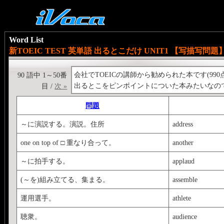
Word List
新TOEIC TEST 英単語 出るとこだけ UNIT1 【写描写問題
会社でTOEICの講師から勧められた本です(990
90 語中 1～50番
出るとこをピンポイントについた本みたいなので
目 /
次 »
問題
～に演説する。演説。住所
address
one on top of □ 重なり合って。
another
～に拍手する。
applaud
(～を)組み立てる、集まる。
assemble
運用選手。
athlete
聴衆。
audience