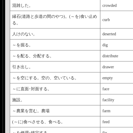
混雑した。
crowded
縁石(道路と歩道の間のやつ)。(～を)食い止め
curb
る。
人けのない。
deserted
～を掘る。
dig
～を配る、分配する。
distribute
引き出し。
drawer
～を空にする。空の、空いている。
empty
～に直面･対面する。
face
施設。
facility
～農業を営む。農場
farm
(～に)食べさせる、食べる。
feed
～を修理･確定する。
fix