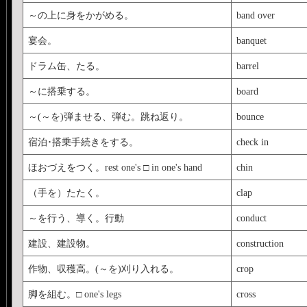
～の上に身をかがめる。
band over
宴会。
banquet
ドラム缶、たる。
barrel
～に搭乗する。
board
～(～を)弾ませる、弾む。跳ね返り。
bounce
宿泊･搭乗手続きをする。
check in
ほおづえをつく。rest one's □ in one's hand
chin
（手を）たたく。
clap
～を行う、導く。行動
conduct
建設、建設物。
construction
作物、収穫高。(～を)刈り入れる。
crop
脚を組む。□ one's legs
cross