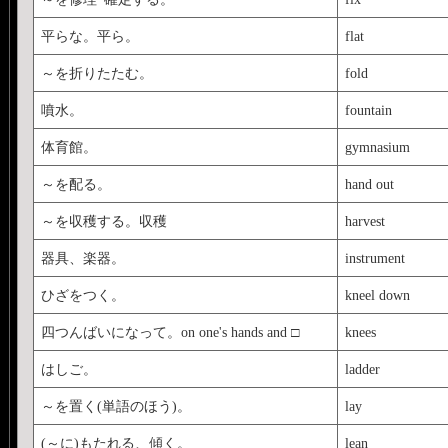
平らな。平ら。
flat
～を折りたたむ。
fold
噴水。
fountain
体育館。
gymnasium
～を配る。
hand out
～を収穫する。収穫
harvest
器具、楽器。
instrument
ひざをつく。
kneel down
四つんばいになって。on one's hands and □
knees
はしご。
ladder
～を置く(単語のほう)。
lay
(～に)もたれる、傾く。
lean