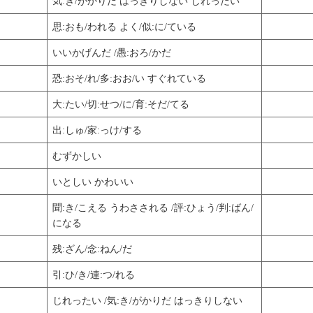
気:き/がかりだ はっきりしない じれったい
思:おも/われる よく/似:に/ている
いいかげんだ /愚:おろ/かだ
恐:おそ/れ/多:おお/い すぐれている
大:たい/切:せつ/に/育:そだ/てる
出:しゅ/家:っけ/する
むずかしい
いとしい かわいい
聞:き/こえる うわさされる /評:ひょう/判:ばん/
になる
残:ざん/念:ねん/だ
引:ひ/き/連:つ/れる
じれったい /気:き/がかりだ はっきりしない