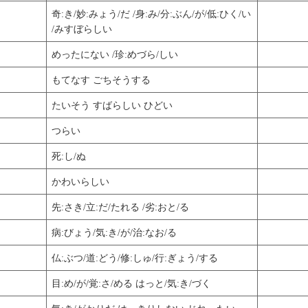
奇:き/妙:みょう/だ /身:み/分:ぶん/が/低:ひく/い
/みすぼらしい
めったにない /珍:めづら/しい
もてなす ごちそうする
たいそう すばらしい ひどい
つらい
死:し/ぬ
かわいらしい
先:さき/立:だ/たれる /劣:おと/る
病:びょう/気:き/が/治:なお/る
仏:ぶつ/道:どう/修:しゅ/行:ぎょう/する
目:め/が/覚:さ/める はっと/気:き/づく