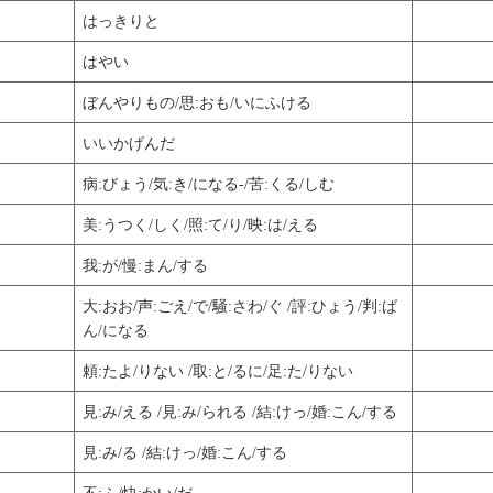
はっきりと
はやい
ぼんやりもの/思:おも/いにふける
いいかげんだ
病:びょう/気:き/になる-/苦:くる/しむ
美:うつく/しく/照:て/り/映:は/える
我:が/慢:まん/する
大:おお/声:ごえ/で/騒:さわ/ぐ /評:ひょう/判:ば
ん/になる
頼:たよ/りない /取:と/るに/足:た/りない
見:み/える /見:み/られる /結:けっ/婚:こん/する
見:み/る /結:けっ/婚:こん/する
不:ふ/快:かい/だ