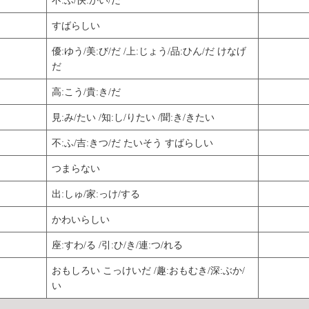
すばらしい
優:ゆう/美:び/だ /上:じょう/品:ひん/だ けなげ
だ
高:こう/貴:き/だ
見:み/たい /知:し/りたい /聞:き/きたい
不:ふ/吉:きつ/だ たいそう すばらしい
つまらない
出:しゅ/家:っけ/する
かわいらしい
座:すわ/る /引:ひ/き/連:つ/れる
おもしろい こっけいだ /趣:おもむき/深:ぶか/
い