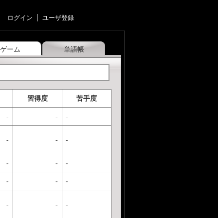
ログイン
ユーザ登録
ゲーム
単語帳
習得度
苦手度
-
-
-
-
-
-
-
-
-
-
-
-
-
-
-