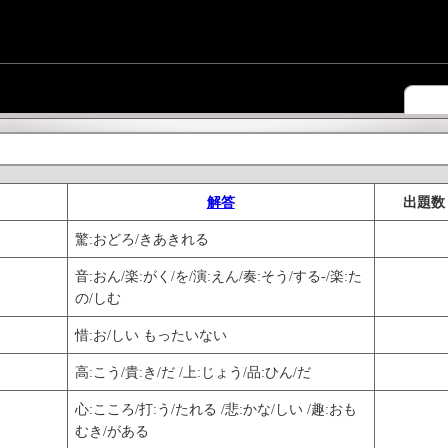
解答
出題数
驚:おどろ/きあきれる
音:おん/楽:がく/を/演:えん/奏:そう/する-/楽:た
の/しむ
惜:お/しい もったいない
高:こう/貴:き/だ /上:じょう/品:ひん/だ
心:こころ/打:う/たれる /悲:かな/しい /趣:おも
むき/がある