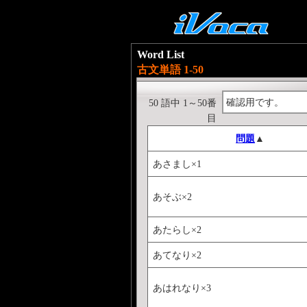
Word List
古文単語 1-50
確認用です。
50 語中 1～50番
目
問題
▲
あさまし×1
あそぶ×2
あたらし×2
あてなり×2
あはれなり×3