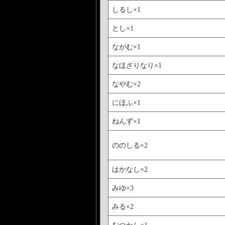
しるし×1
とし×1
ながむ×1
なほざりなり×1
なやむ×2
にほふ×1
ねんず×1
ののしる×2
はかなし×2
みゆ×3
みる×2
むつかし×1