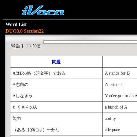
Word List
DUO3.0 Section22
86 語中 1～50番
問題
AはBの略（頭文字）である
A stands for B
A志向の
A-oriented
Aしなきゃ
You've got to do 
たくさんのA
a bunch of A
能力
ability
（ある目的には）十分な
adequate