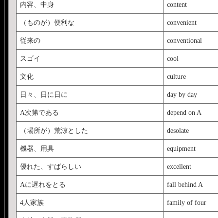
内容、中身
content
（ものが）便利な
convenient
従来の
conventional
スゴイ
cool
文化
culture
日々、日に日に
day by day
A次第である
depend on A
（場所が）荒涼とした
desolate
機器、用具
equipment
優れた、すばらしい
excellent
Aに遅れをとる
fall behind A
4人家族
family of four