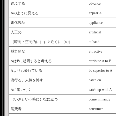
進歩する
advance
Aのように見える
appear A
電化製品
appliance
人工の
artificial
（時間・空間的に）すぐ近くに（の）
at hand
魅力的な
attractive
AはBに起因すると考える
attribute A to B
Aよりも優れている
be superior to A
流行る、人気を博す
catch on
Aに追い付く
catch up with A
（いざという時に）役に立つ
come in handy
消費者
consumer