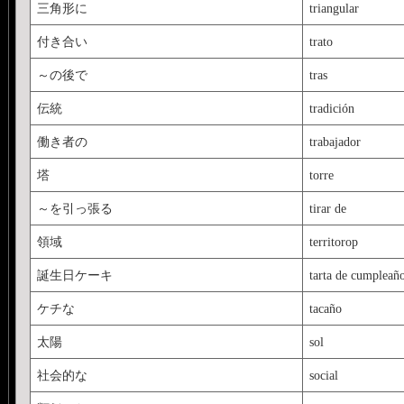
三角形に
triangular
付き合い
trato
～の後で
tras
伝統
tradición
働き者の
trabajador
塔
torre
～を引っ張る
tirar de
領域
territorop
誕生日ケーキ
tarta de cumpleañ
ケチな
tacaño
太陽
sol
社会的な
social