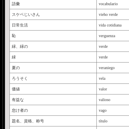
語彙
vocabulario
スケベじいさん
vieho verde
日常生活
vida cotidiana
恥
verguenza
緑、緑の
verde
緑
verde
夏の
veraniego
ろうそく
vela
価値
valor
有益な
valioso
怠け者の
vago
題名、資格、称号
título