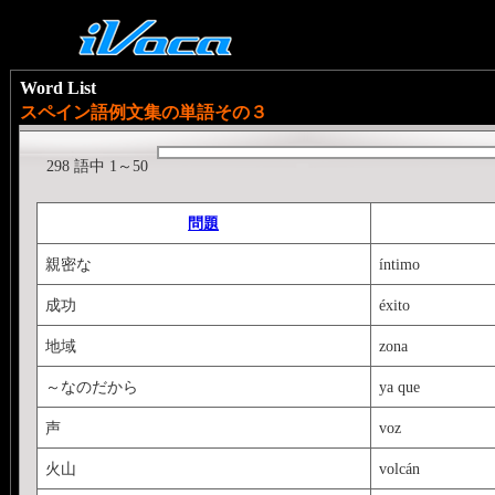
Word List
スペイン語例文集の単語その３
298 語中 1～50
問題
親密な
íntimo
成功
éxito
地域
zona
～なのだから
ya que
声
voz
火山
volcán