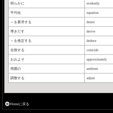
明らかに
evidently
平均化
equation
～を要求する
desire
導きだす
derive
～を推定する
deduce
合致する
coincide
おおよそ
approximately
周囲の
ambient
調整する
adjust
Homeに戻る