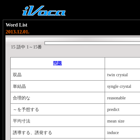
Word List
2013.12.01.
15 語中 1～15番
問題
双晶
twin crystal
単結晶
syngle crystal
合理的な
reasonable
～を予想する
predict
平均寸法
mean size
誘導する、誘発する
induce