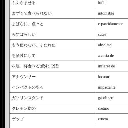
ふくらませる
inflar
まずくて食べられない
intomable
まばらに、点々と
esparcidamente
みすぼらしい
cutre
もう使わない、すたれた
obsoleto
を犠牲にして
a costa de
を腹一杯食べる(飲む)(2語)
inflarse de
アナウンサー
locutor
インパクトのある
impactante
ガソリンスタンド
gasolinera
クレチン病の
cretino
ゲップ
eructo