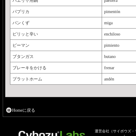
パエリヤ用鍋
paellera
パプリカ
pimentón
パンくず
miga
ピリッと辛い
enchiloso
ピーマン
pimiento
ブタンガス
butano
ブレーキをかける
frenar
プラットホーム
andén
Homeに戻る
運営会社（サイボウズ・