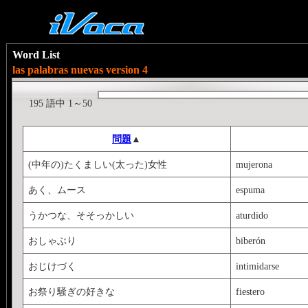
Word List
las palabras nuevas version 4
195 語中 1～50
問題
▲
(中年の)たくましい(太った)女性
mujerona
あく、ムース
espuma
うかつな、そそっかしい
aturdido
おしゃぶり
biberón
おじけづく
intimidarse
お祭り騒ぎの好きな
fiestero