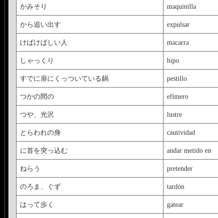
かみそり
maquinilla
から追い出す
expulsar
けばけばしい人
macarra
しゃっくり
hipo
すでに扉にくっついている鍋
pestillo
つかの間の
efímero
つや、光沢
lustre
とらわれの身
cautividad
に首を突っ込む
andar metido en
ねらう
pretender
のろま、ぐず
tardón
はって歩く
gatear