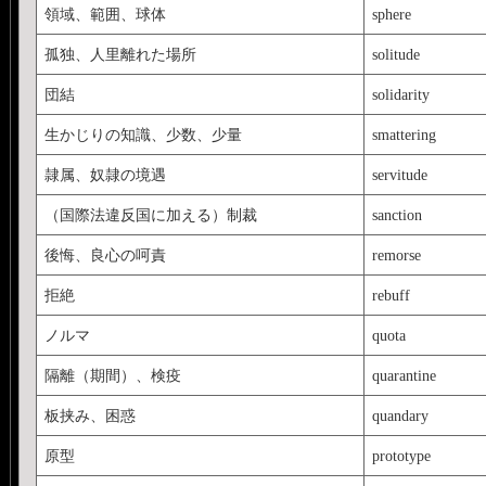
領域、範囲、球体
sphere
孤独、人里離れた場所
solitude
団結
solidarity
生かじりの知識、少数、少量
smattering
隷属、奴隷の境遇
servitude
（国際法違反国に加える）制裁
sanction
後悔、良心の呵責
remorse
拒絶
rebuff
ノルマ
quota
隔離（期間）、検疫
quarantine
板挟み、困惑
quandary
原型
prototype