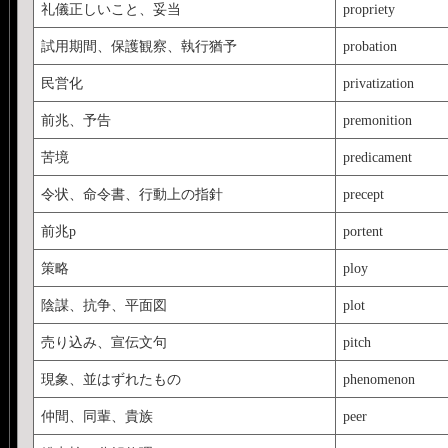
礼儀正しいこと、妥当
propriety
試用期間、保護観察、執行猶予
probation
民営化
privatization
前兆、予告
premonition
苦境
predicament
令状、命令書、行動上の指針
precept
前兆p
portent
策略
ploy
陰謀、抗争、平面図
plot
売り込み、宣伝文句
pitch
現象、並はずれたもの
phenomenon
仲間、同輩、貴族
peer