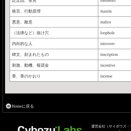
記念品、形見
memento
格言、行動原理
maxim
悪意、敵意
malice
（法律など）抜け穴
loophole
内向的な人
introvert
碑文、刻まれたもの
inscription
刺激、動機、報奨金
incentive
香、香のかおり
incense
Homeに戻る
運営会社（サイボウズ・