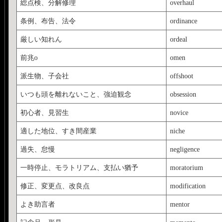
総点検、分解修理
overhaul
条例、布告、法令
ordinance
厳しい知れん
ordeal
前兆o
omen
派生物、子会社
offshoot
いつも頭を離れないこと、強迫観念
obsession
初心者、見習生
novice
適した地位、すき間産業
niche
過失、怠慢
negligence
一時停止、モラトリアム、支払い猶予
moratorium
修正、変更点、改良点
modification
よき助言者
mentor