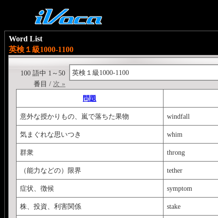
Word List
英検１級1000-1100
英検１級1000-1100
100 語中 1～50
番目 /
次 »
問題
意外な授かりもの、嵐で落ちた果物
windfall
気まぐれな思いつき
whim
群衆
throng
（能力などの）限界
tether
症状、徴候
symptom
株、投資、利害関係
stake