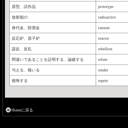
原型、試作品
prototype
放射能の
radioactive
身代金、賠償金
ransom
反応炉、原子炉
reactor
謀反、反乱
rebellion
間違いであることを証明する、論破する
refute
与える、報いる
render
後悔する
repent
Homeに戻る