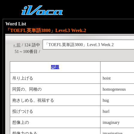
Word List
「TOEFL英単語3800」Level.3 Week.2
「TOEFL英単語3800」Level.3 Week.2
« 前
/ 124 語中
51～100番目 /
問題
吊り上げる
hoist
同質の、同種の
homogeneous
抱きしめる、祝福する
hug
投げつける
hurl
想像上の
imaginary
想像力のある
imaginative