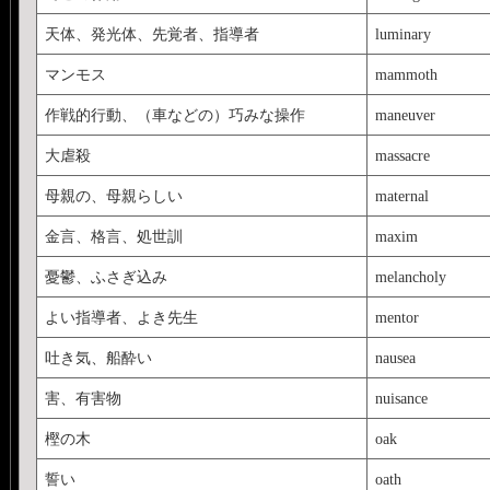
天体、発光体、先覚者、指導者
luminary
マンモス
mammoth
作戦的行動、（車などの）巧みな操作
maneuver
大虐殺
massacre
母親の、母親らしい
maternal
金言、格言、処世訓
maxim
憂鬱、ふさぎ込み
melancholy
よい指導者、よき先生
mentor
吐き気、船酔い
nausea
害、有害物
nuisance
樫の木
oak
誓い
oath