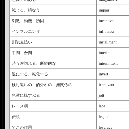
減じる、損なう
impair
刺激、動機、誘因
incentive
インフルエンザ
influenza
割賦支払い
installment
中間、合間
interim
時々途切れる、断続的な
intermittent
逆にする、転化する
invert
検討違いの、的外れの、無関係の
irrelevant
急激に揺すぶる
jolt
レース柄
lace
伝説
legend
てこの作用
leverage