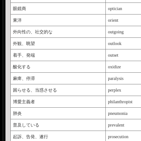
眼鏡商
optician
東洋
orient
外向性の、社交的な
outgoing
外観、眺望
outlook
着手、発端
outset
酸化する
oxidize
麻痺、停滞
paralysis
困らせる、当惑させる
perplex
博愛主義者
philanthropist
肺炎
pneumonia
普及している
prevalent
起訴、告発、遂行
prosecution