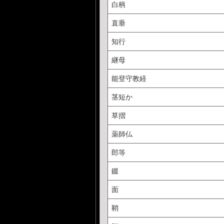
白柄
直垂
知行
継母
能登守教経
茎短か
草摺
薬師仏
郎等
錣
面
鞘