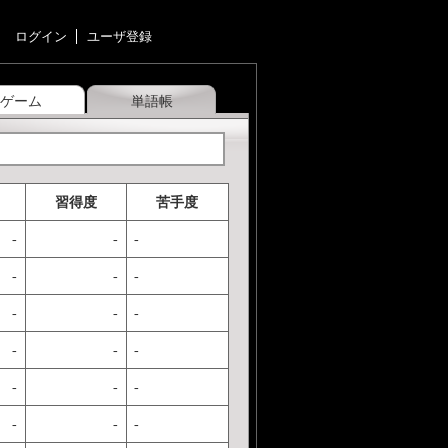
ログイン
ユーザ登録
ゲーム
単語帳
習得度
苦手度
-
-
-
-
-
-
-
-
-
-
-
-
-
-
-
-
-
-