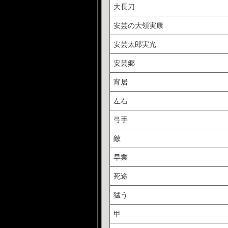
大長刀
安芸の大領実康
安芸太郎実光
安芸郷
宵居
左右
弓手
敵
早業
死途
猛う
甲