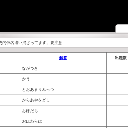
史的仮名遣い混ざってます。要注意
解答
出題数
ながつき
かう
とおあまりみっつ
からあやをどし
おほだち
おほわらは