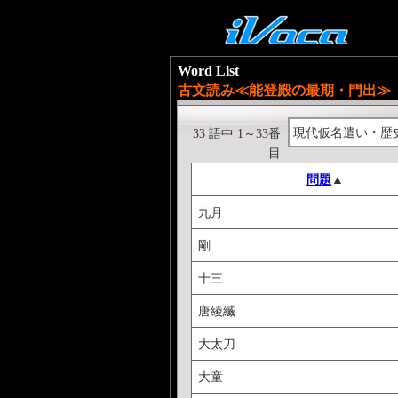
Word List
古文読み≪能登殿の最期・門出≫
現代仮名遣い・歴
33 語中 1～33番
目
問題
▲
九月
剛
十三
唐綾縅
大太刀
大童