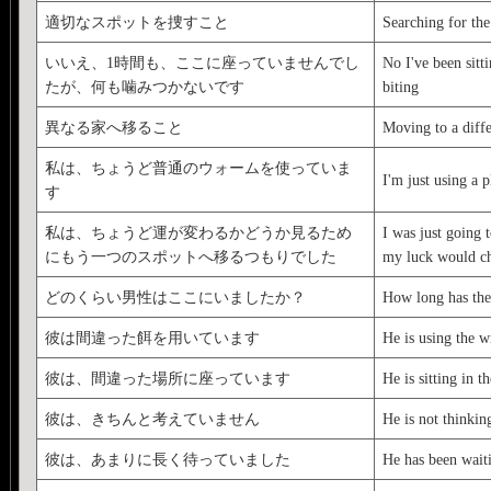
適切なスポットを捜すこと
Searching for the
いいえ、1時間も、ここに座っていませんでし
No I've been sitt
たが、何も噛みつかないです
biting
異なる家へ移ること
Moving to a diff
私は、ちょうど普通のウォームを使っていま
I'm just using a 
す
私は、ちょうど運が変わるかどうか見るため
I was just going 
にもう一つのスポットへ移るつもりでした
my luck would c
どのくらい男性はここにいましたか？
How long has the
彼は間違った餌を用いています
He is using the w
彼は、間違った場所に座っています
He is sitting in 
彼は、きちんと考えていません
He is not thinkin
彼は、あまりに長く待っていました
He has been wait