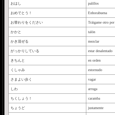
おはし
palillos
おめでとう！
Enhorabuena
お替わりをください
Tráigame otro por
かかと
talón
かき混ぜる
mezclar
がっかりしている
estar desalentado
きちんと
en orden
くしゃみ
estornudo
さまよい歩く
vagar
しわ
arruga
ちくしょう！
caramba
ちょうど
justamente