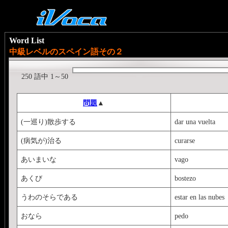
Word List
中級レベルのスペイン語その２
250 語中 1～50
問題
▲
(一巡り)散歩する
dar una vuelta
(病気が)治る
curarse
あいまいな
vago
あくび
bostezo
うわのそらである
estar en las nubes
おなら
pedo