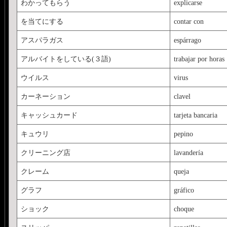
わかってもらう
explicarse
を当てにする
contar con
アスパラガス
espárrago
アルバイトをしている(３語)
trabajar por horas
ウイルス
virus
カーネーション
clavel
キャッシュカード
tarjeta bancaria
キュウリ
pepino
クリーニング店
lavandería
クレーム
queja
グラフ
gráfico
ショック
choque