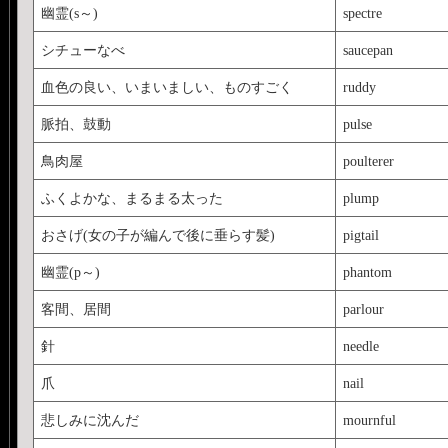
きますｗ
幽霊(s～)
spectre
シチューなべ
saucepan
血色の良い、いまいましい、ものすごく
ruddy
脈拍、鼓動
pulse
鳥肉屋
poulterer
ふくよかな、まるまる太った
plump
おさげ(女の子が編んで後に垂らす髪)
pigtail
幽霊(p～)
phantom
客間、居間
parlour
針
needle
爪
nail
悲しみに沈んだ
mournful