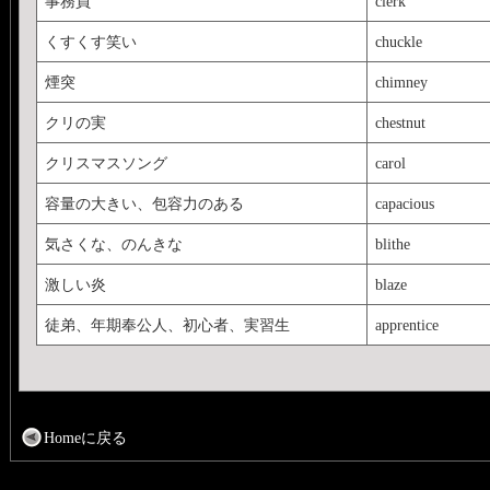
事務員
clerk
くすくす笑い
chuckle
煙突
chimney
クリの実
chestnut
クリスマスソング
carol
容量の大きい、包容力のある
capacious
気さくな、のんきな
blithe
激しい炎
blaze
徒弟、年期奉公人、初心者、実習生
apprentice
Homeに戻る