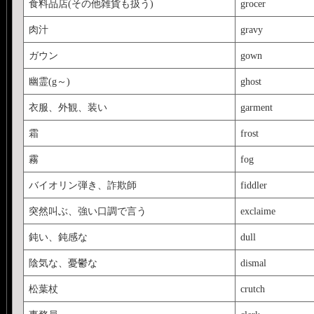
食料品店(その他雑貨も扱う)
grocer
肉汁
gravy
ガウン
gown
幽霊(g～)
ghost
衣服、外観、装い
garment
霜
frost
霧
fog
バイオリン弾き、詐欺師
fiddler
突然叫ぶ、強い口調で言う
exclaime
鈍い、鈍感な
dull
陰気な、憂鬱な
dismal
松葉杖
crutch