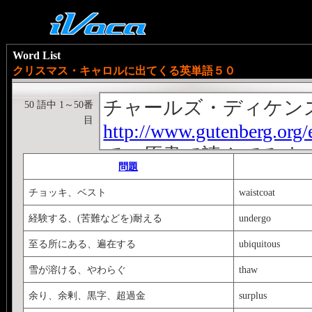
Word List
クリスマス・キャロルに出てくる英単語５０
チャールズ・ディケンズの名作 
50 語中 1～50番
目
http://www.gutenberg.org/
て、原書で読んでみま
問題
・作中、幽霊という単
チョッキ、ベスト
waistcoat
すが、日本語だとどう
経験する、(苦難などを)耐える
undergo
方に頭文字書いちゃい
至る所にある、遍在する
ubiquitous
・イギリス英語なので
す。ご注意。
雪が溶ける、やわらぐ
thaw
・実は Christmas 
余り、余剰、黒字、超過金
surplus