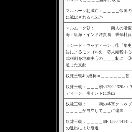
マルムーク朝滅亡：＿＿＿＿帝国の
に滅ぼされる<1517>
マルムーク朝：＿＿＿＿商人の活躍
海・紅海・インド洋貿易、香辛料貿
ラシード＝ウッディーン：①『集史
語によるモンゴル史 ②人頭税中心
式税制を地租中心の＿＿＿制に ③
通じた支配
奴隷王朝4つ総称＝＿＿＿＿＿＿朝
奴隷王朝：＿＿＿朝<1290-1320>
ディーン、南インドに進出
奴隷王朝：＿＿＿朝の将軍クトゥブ
＿＿＿＿が自立して＿＿に建国
奴隷王朝：＿＿＿＿朝<1320-1414
の進出により衰退