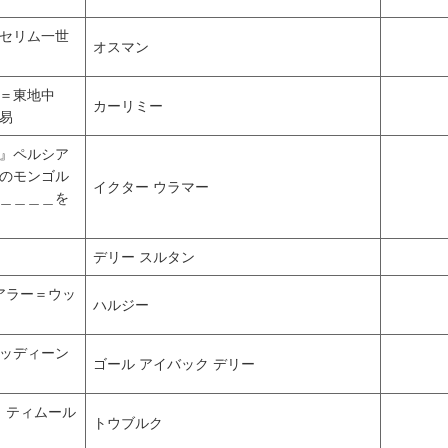
セリム一世
オスマン
＝東地中
カーリミー
易
』ペルシア
のモンゴル
イクター ウラマー
＿＿＿＿を
デリー スルタン
：アラー＝ウッ
ハルジー
ッディーン
ゴール アイバック デリー
>：ティムール
トウブルク