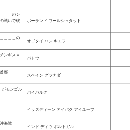
＿＿＿のシ
の戦いで破
ポーランド ワールシュタット
＿＿＿＿の
オゴタイ ハン キエフ
チンギス＝
バトウ
て首都＿＿＿
スペイン グラナダ
＿がモンゴル
バイバルク
＿＿＿＿＿
イッズディーン アイバク アイユーブ
沖海戦
インド ディウ ポルトガル