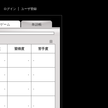
ログイン
ユーザ登録
ゲーム
単語帳
目
数
習得度
苦手度
-
-
-
-
-
-
-
-
-
-
-
-