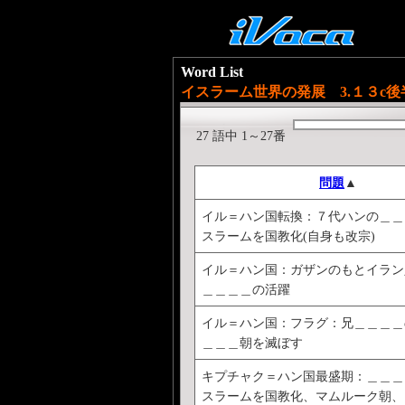
Word List
イスラーム世界の発展 3.１３c
27 語中 1～27番
問題
▲
イル＝ハン国転換：７代ハンの＿＿
スラームを国教化(自身も改宗)
イル＝ハン国：ガザンのもとイラン
＿＿＿＿の活躍
イル＝ハン国：フラグ：兄＿＿＿＿
＿＿＿朝を滅ぼす
キプチャク＝ハン国最盛期：＿＿＿
スラームを国教化、マムルーク朝、