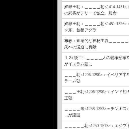
奴隷王朝：＿＿＿＿朝<1414-1451
の武将がデリーで独立。短命
奴隷王朝：＿＿＿＿朝<1451-1526
ン系、首都アグラ
布教：直感的な神秘主義＿＿＿＿＿
衆への浸透に貢献
１３c後半：＿＿＿＿人の覇権が確
がイスラム圏に
＿＿＿朝<1206-1290>：イベリア
ラーム朝
＿＿＿王朝<1206-1290>：インド
王朝
＿＿＿＿国<1258-1353>＝チンギ
＿が建国
＿＿＿＿＿朝<1250-1517>：エジ