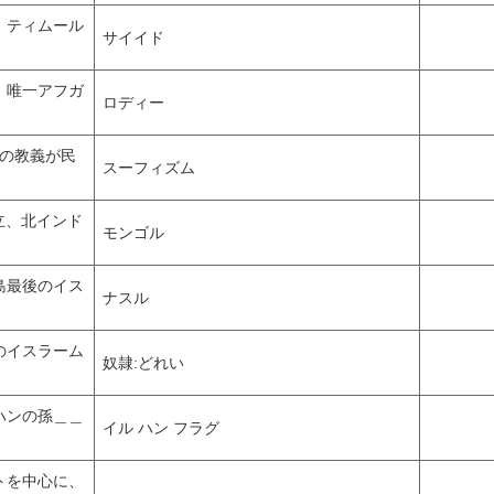
>：ティムール
サイイド
>：唯一アフガ
ロディー
の教義が民
スーフィズム
立、北インド
モンゴル
半島最後のイス
ナスル
初のイスラーム
奴隷:どれい
スハンの孫＿＿
イル ハン フラグ
プトを中心に、