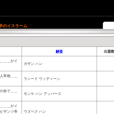
後半のイスラーム
解答
出題
＿＿＿がイ
ガザン ハン
人宰相＿＿
ラシード ウッディーン
の命で＿＿
モンケ ハン アッバース
＿＿＿がイ
ビザンツ帝
ウズベク ハン