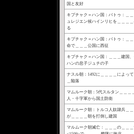
国と友好
キプチャク＝ハン国：バトゥ：＿＿
ュレジエン候ハインリヒを＿＿＿＿
る
キプチャク＝ハン国：バトゥ：＿＿
命で＿＿＿公国に西征
キプチャク＝ハン国：＿＿＿建国、
ハンの息子ジュチの子
ナスル朝：1492に＿＿＿＿によっ
＿陥落
マムルーク朝：5代スルタン＿＿＿
人・十字軍から国土防衛
マムルーク朝：トルコ人奴隷兵＿＿
が＿＿＿＿朝を打倒し建国
マルムーク朝滅亡：＿＿＿の＿＿＿
<1509>で＿＿＿＿艦隊に敗北