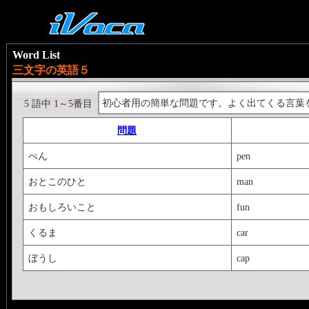
Word List
三文字の英語５
初心者用の簡単な問題です。よく出てくる言葉
5 語中 1～5番目
問題
ぺん
pen
おとこのひと
man
おもしろいこと
fun
くるま
car
ぼうし
cap