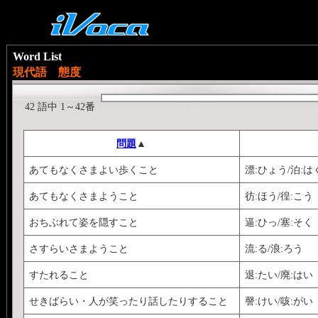
Word List
現代語 態度
42 語中 1～42番
問題
▲
あてもなくさまよい歩くこと
漂:ひょう/泊:は
あてもなくさまようこと
彷:ほう/徨:こう
おちぶれて姿を隠すこと
逼:ひっ/塞:そく
さすらいさまようこと
流:る/浪:ろう
すたれること
退:たい/廃:はい
せきばらい・人が笑ったり話したりすること
謦:けい/咳:がい