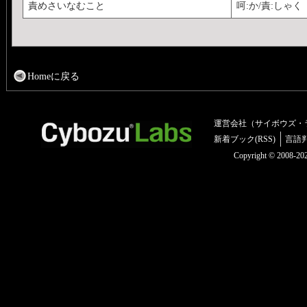
責めさいなむこと
呵:か/責:しゃく
Homeに戻る
運営会社（サイボウズ・
新着ブック(RSS)
言語
Copyright © 2008-2025