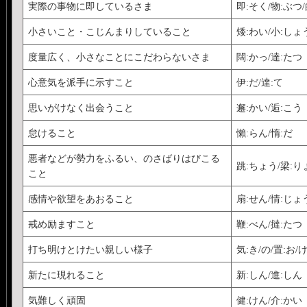
実際の事物に即しているさま
即:そく/物:ぶつ
小さいこと・こじんまりしていること
矮:わい/小:しょ
度量広く、小さなことにこだわらないさま
闊:かっ/達:たつ
心意気を派手に示すこと
伊:だ/達:て
思いがけなく出会うこと
邂:かい/逅:こう
怠けること
懶:らん/惰:だ
悪者などが勢力をふるい、のさばりはびこる
跳:ちょう/梁:り
こと
感情や欲望をあおること
扇:せん/情:じょ
戒め励ますこと
鞭:べん/撻:たつ
打ち明けとけたい親しい様子
気:き/の/置:お/
新たに現れること
新:しん/進:しん
気難しく頑固
健:けん/介:かい