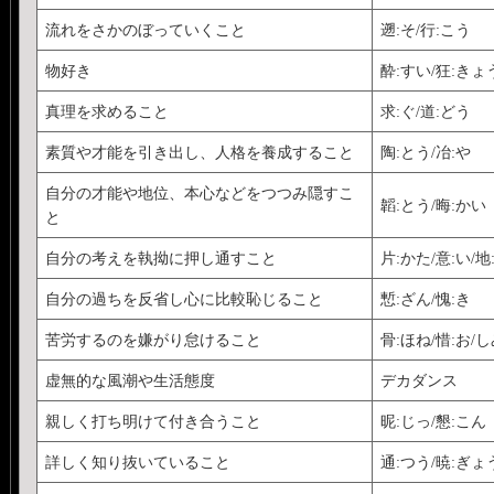
流れをさかのぼっていくこと
遡:そ/行:こう
物好き
酔:すい/狂:きょ
真理を求めること
求:ぐ/道:どう
素質や才能を引き出し、人格を養成すること
陶:とう/冶:や
自分の才能や地位、本心などをつつみ隠すこ
韜:とう/晦:かい
と
自分の考えを執拗に押し通すこと
片:かた/意:い/地
自分の過ちを反省し心に比較恥じること
慙:ざん/愧:き
苦労するのを嫌がり怠けること
骨:ほね/惜:お/
虚無的な風潮や生活態度
デカダンス
親しく打ち明けて付き合うこと
昵:じっ/懇:こん
詳しく知り抜いていること
通:つう/暁:ぎょ