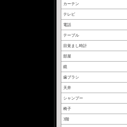
カーテン
テレビ
電話
テーブル
目覚まし時計
部屋
鏡
歯ブラシ
天井
シャンプー
椅子
3階