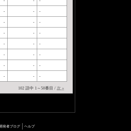
-
-
-
-
-
-
-
-
-
-
-
-
-
-
-
-
-
-
-
-
-
-
-
-
102 語中 1～50番目 /
次 »
開発者ブログ
ヘルプ