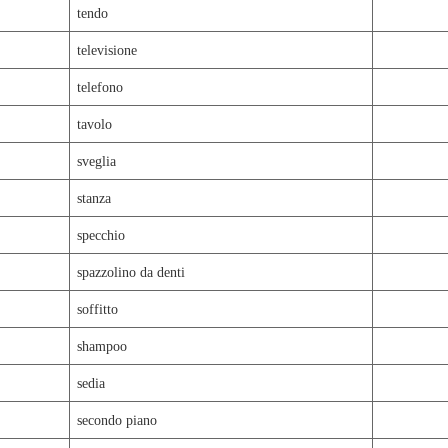
tendo
televisione
telefono
tavolo
sveglia
stanza
specchio
spazzolino da denti
soffitto
shampoo
sedia
secondo piano