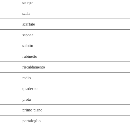
scarpe
scala
scaffale
sapone
salotto
rubinetto
riscaldamento
radio
quaderno
prota
primo piano
portafoglio