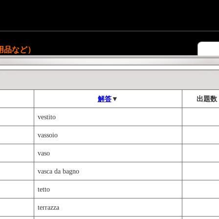
用品など）
解答
▼
出題数
vestito
vassoio
vaso
vasca da bagno
tetto
terrazza