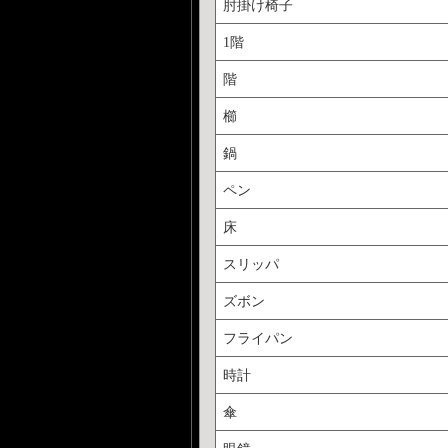
肘掛け椅子
1階
階
櫛
鍋
ペン
床
スリッパ
ズボン
フライパン
時計
傘