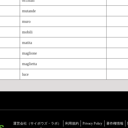
occhiali
mutande
muro
mobili
matita
maglione
maglietta
luce
運営会社（サイボウズ・ラボ）
利用規約
Privacy Policy
著作権情報