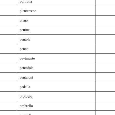
poltrona
pianterreno
piano
pettine
pentola
penna
pavimento
pantofole
pantaloni
padella
orologio
ombrello