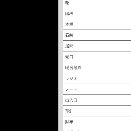
靴
階段
本棚
石鹸
居間
蛇口
暖房器具
ラジオ
ノート
出入口
2階
財布