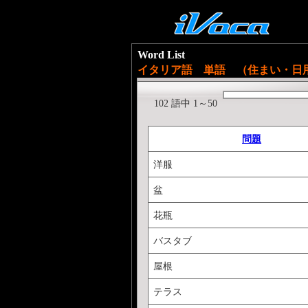
Word List
イタリア語 単語 （住まい・日
102 語中 1～50
問題
洋服
盆
花瓶
バスタブ
屋根
テラス