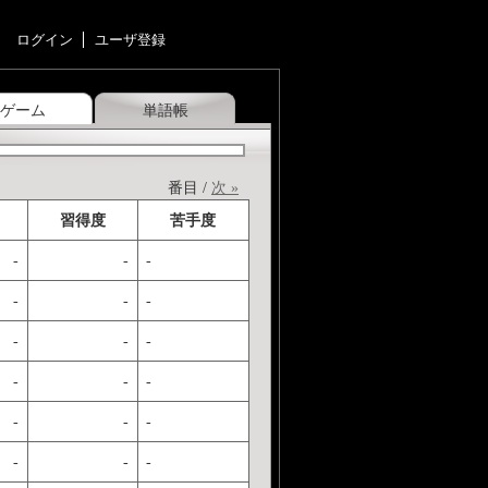
ログイン
ユーザ登録
ゲーム
単語帳
番目 /
次 »
習得度
苦手度
-
-
-
-
-
-
-
-
-
-
-
-
-
-
-
-
-
-