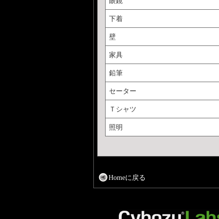
眼鏡
下着
壁
家具
鉛筆
セーター
Ｔシャツ
照明
Homeに戻る