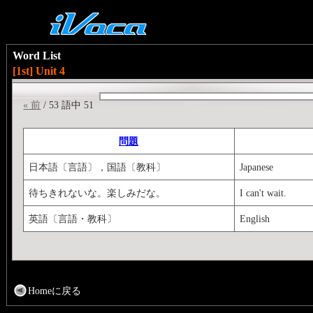
Word List
[1st] Unit 4
« 前
/ 53 語中 51
問題
日本語〔言語〕，国語〔教科〕
Japanese
待ちきれないな。楽しみだな。
I can't wait.
英語〔言語・教科〕
English
Homeに戻る