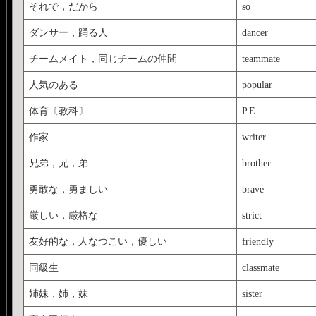
それで，だから
so
ダンサー，踊る人
dancer
チームメイト，同じチームの仲間
teammate
人気のある
popular
体育〔教科〕
P.E.
作家
writer
兄弟，兄，弟
brother
勇敢な，勇ましい
brave
厳しい，厳格な
strict
友好的な，人なつこい，優しい
friendly
同級生
classmate
姉妹，姉，妹
sister