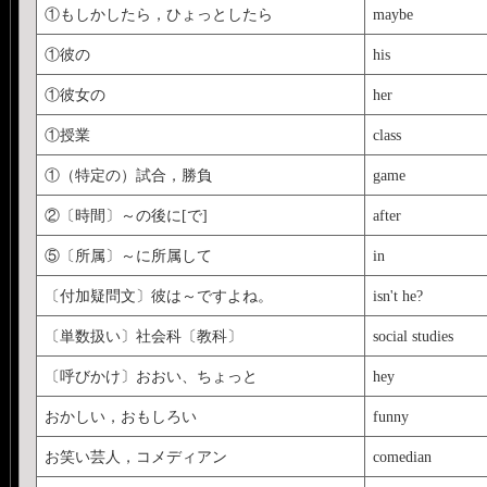
①もしかしたら，ひょっとしたら
maybe
①彼の
his
①彼女の
her
①授業
class
①（特定の）試合，勝負
game
②〔時間〕～の後に[で]
after
⑤〔所属〕～に所属して
in
〔付加疑問文〕彼は～ですよね。
isn't he?
〔単数扱い〕社会科〔教科〕
social studies
〔呼びかけ〕おおい、ちょっと
hey
おかしい，おもしろい
funny
お笑い芸人，コメディアン
comedian