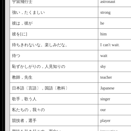
宇宙飛行士
astronaut
強い，たくましい
strong
彼は，彼が
he
彼を[に]
him
待ちきれないな。楽しみだな。
I can't wait.
待つ
wait
恥ずかしがりの，人見知りの
shy
教師，先生
teacher
日本語〔言語〕，国語〔教科〕
Japanese
歌手，歌う人
singer
私たちの，我々の
our
競技者，選手
player