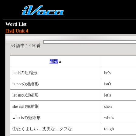
Word List
[1st] Unit 4
53 語中 1～50番
問題
▲
he isの短縮形
he's
is notの短縮形
isn't
let usの短縮形
let's
she isの短縮形
she's
who isの短縮形
who's
①たくましい，丈夫な，タフな
tough