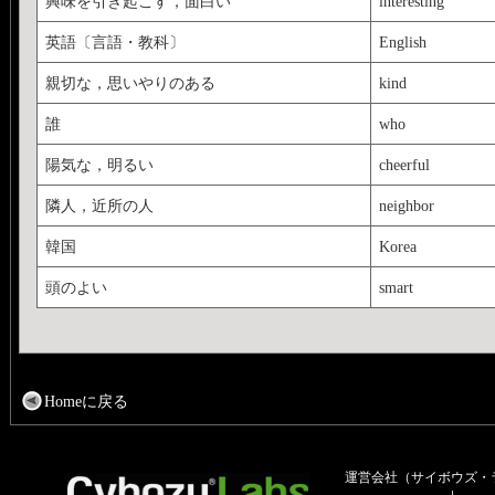
興味を引き起こす，面白い
interesting
英語〔言語・教科〕
English
親切な，思いやりのある
kind
誰
who
陽気な，明るい
cheerful
隣人，近所の人
neighbor
韓国
Korea
頭のよい
smart
Homeに戻る
運営会社（サイボウズ・