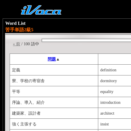
Word List
苦手単語2級5
« 前
/ 100 語中
問題
▲
定義
definition
寮、学校の寄宿舎
dormitory
平等
equality
序論、導入、紹介
introduction
建築家、設計者
architect
強く主張する
insist