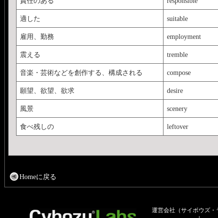
責任のある
responsible
適した
suitable
雇用、勤務
employment
震える
tremble
音楽・芸術などを創作する、構成される
compose
願望、欲望、欲求
desire
風景
scenery
食べ残しの
leftover
Homeに戻る
運営会社（サイボウズ・