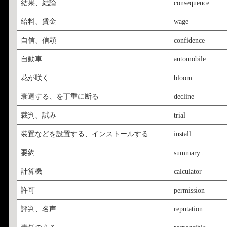
結果、結論
consequence
給料、賃金
wage
自信、信頼
confidence
自動車
automobile
花が咲く
bloom
衰退する、を丁重に断る
decline
裁判、試み
trial
装置などを設置する、インストールする
install
要約
summary
計算機
calculator
許可
permission
評判、名声
reputation