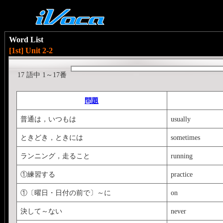
Word List
[1st] Unit 2-2
17 語中 1～17番
問題
普通は，いつもは
usually
ときどき，ときには
sometimes
ランニング，走ること
running
①練習する
practice
①〔曜日・日付の前で〕～に
on
決して～ない
never