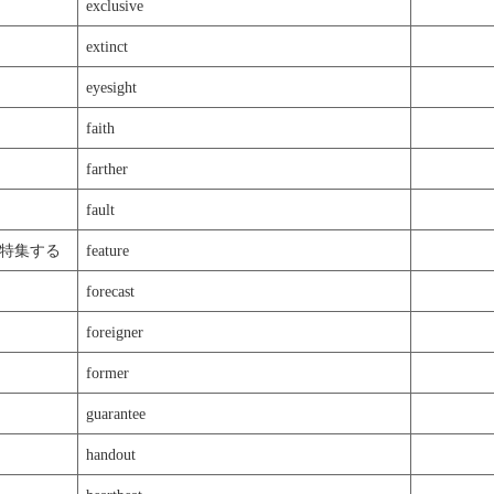
exclusive
extinct
eyesight
faith
farther
fault
特集する
feature
forecast
foreigner
former
guarantee
handout