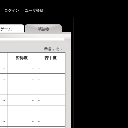
ログイン
ユーザ登録
ゲーム
単語帳
番目 /
次 »
習得度
苦手度
-
-
-
-
-
-
-
-
-
-
-
-
-
-
-
-
-
-