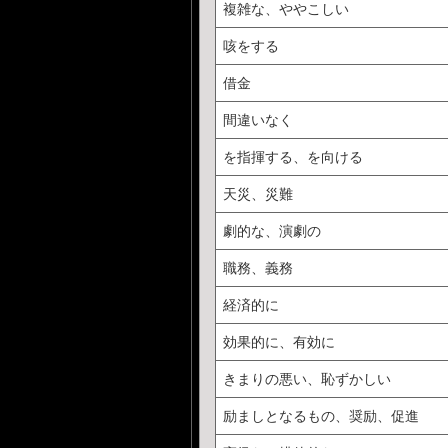
複雑な、ややこしい
咳をする
借金
間違いなく
を指揮する、を向ける
天災、災難
劇的な、演劇の
職務、義務
経済的に
効果的に、有効に
きまりの悪い、恥ずかしい
励ましとなるもの、奨励、促進