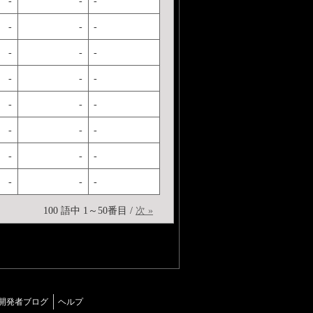
-
-
-
-
-
-
-
-
-
-
-
-
-
-
-
-
-
-
-
-
-
-
-
-
100 語中 1～50番目 /
次 »
開発者ブログ
ヘルプ