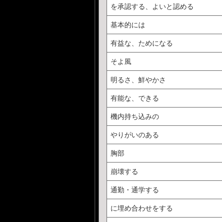
を承認する、よいと認める
基本的には
有益な、ためになる
そよ風
明るさ、鮮やかさ
有能な、できる
機内持ち込みの
やりがいのある
胸部
崩壊する
通勤・通学する
に埋め合わせをする