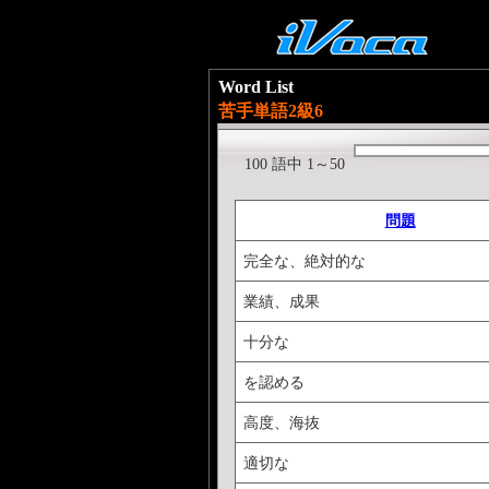
Word List
苦手単語2級6
100 語中 1～50
問題
完全な、絶対的な
業績、成果
十分な
を認める
高度、海抜
適切な