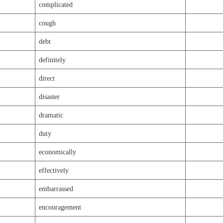
complicated
cough
debt
definitely
direct
disaster
dramatic
duty
economically
effectively
embarrassed
encouragement