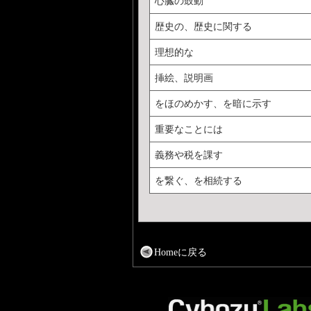
心臓の鼓動
歴史の、歴史に関する
理想的な
挿絵、説明画
をほのめかす、を暗に示す
重要なことには
義務や税を課す
を繋ぐ、を相続する
Homeに戻る