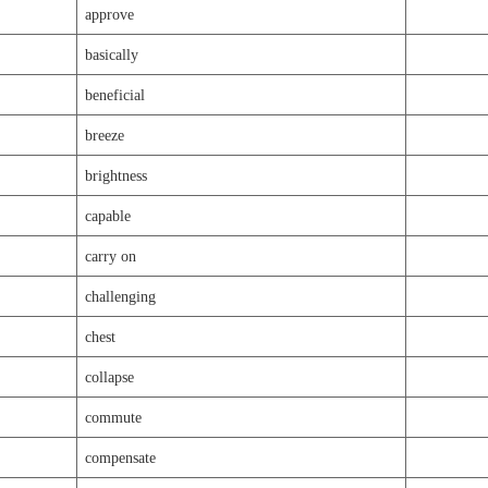
approve
basically
beneficial
breeze
brightness
capable
carry on
challenging
chest
collapse
commute
compensate