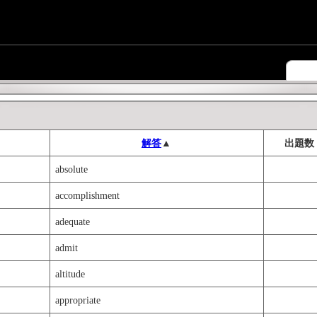
解答
▲
出題数
absolute
accomplishment
adequate
admit
altitude
appropriate