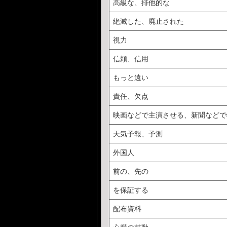
高級な、排他的な
絶滅した、廃止された
視力
信頼、信用
もっと遠い
責任、欠点
映画などで主演させる、新聞などで
天気予報、予測
外国人
前の、先の
を保証する
配布資料