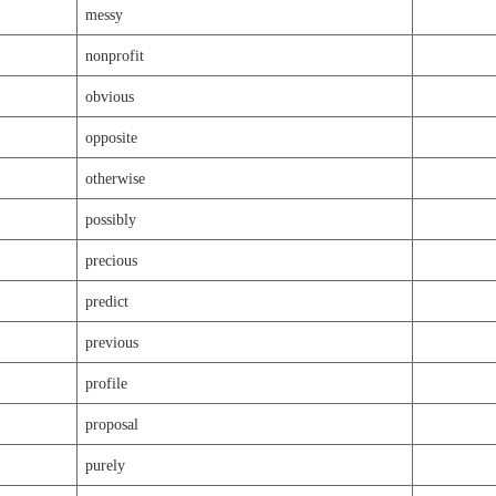
messy
nonprofit
obvious
opposite
otherwise
possibly
precious
predict
previous
profile
proposal
purely