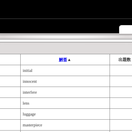
解答
▲
出題数
initial
innocent
interfere
lens
luggage
masterpiece