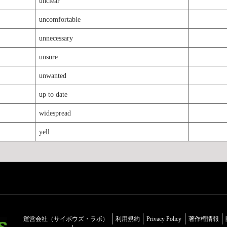
unclear
uncomfortable
unnecessary
unsure
unwanted
up to date
widespread
yell
運営会社（サイボウズ・ラボ）
利用規約
Privacy Policy
著作権情報