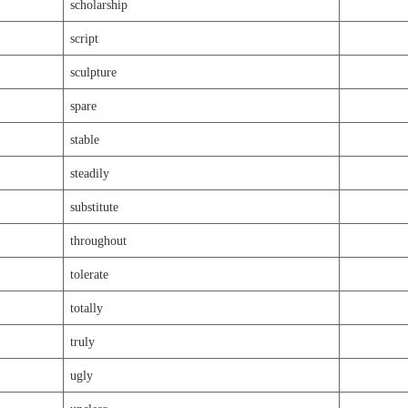
scholarship
script
sculpture
spare
stable
steadily
substitute
throughout
tolerate
totally
truly
ugly