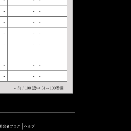
-
-
-
-
-
-
-
-
-
-
-
-
-
-
-
-
-
-
-
-
-
-
-
-
« 前
/ 100 語中 51～100番目
開発者ブログ
ヘルプ