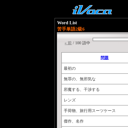
Word List
苦手単語2級6
« 前
/ 100 語中
問題
最初の
無罪の、無邪気な
邪魔する、干渉する
レンズ
手荷物、旅行用スーツケース
傑作、名作