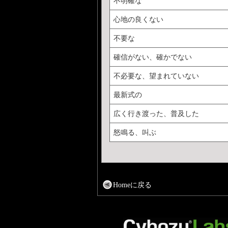
不明確な
心地の良くない
不要な
確信がない、確かでない
不必要な、望まれていない
最新式の
広く行き渡った、普及した
怒鳴る、叫ぶ
Homeに戻る