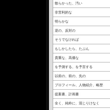
散らかった、汚い
非営利的な
明らかな
逆の、反対の
そうでなければ
もしかしたら、たぶん
貴重な、高価な
を予測する、を予言する
以前の、前の、先の
プロフィール、人物紹介、略歴
提案書、計画書
全く、純粋に、混じりけなく