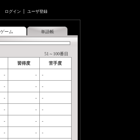
ログイン
ユーザ登録
ゲーム
単語帳
51～100番目
習得度
苦手度
-
-
-
-
-
-
-
-
-
-
-
-
-
-
-
-
-
-