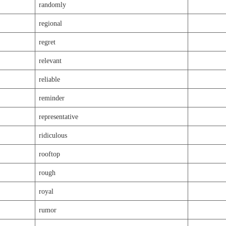
randomly
regional
regret
relevant
reliable
reminder
representative
ridiculous
rooftop
rough
royal
rumor