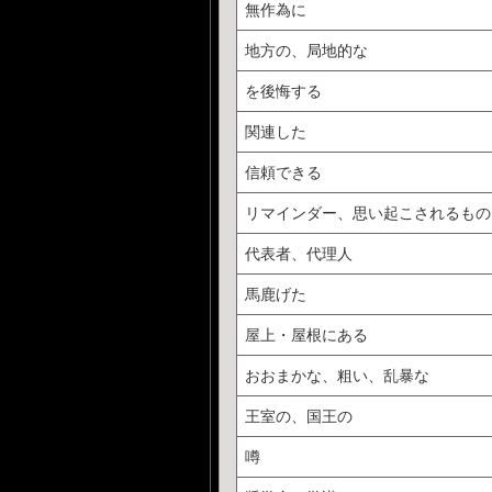
無作為に
地方の、局地的な
を後悔する
関連した
信頼できる
リマインダー、思い起こされるもの
代表者、代理人
馬鹿げた
屋上・屋根にある
おおまかな、粗い、乱暴な
王室の、国王の
噂