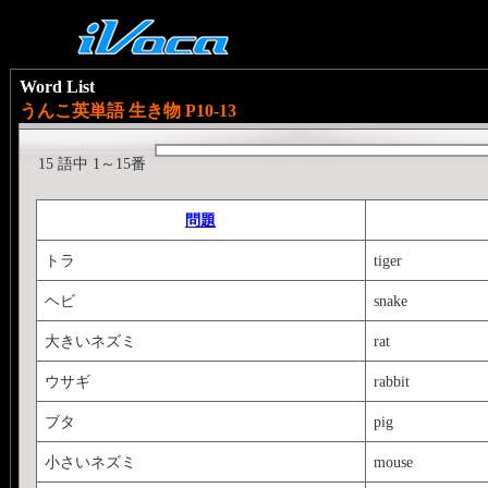
Word List
うんこ英単語 生き物 P10-13
15 語中 1～15番
問題
トラ
tiger
ヘビ
snake
大きいネズミ
rat
ウサギ
rabbit
ブタ
pig
小さいネズミ
mouse