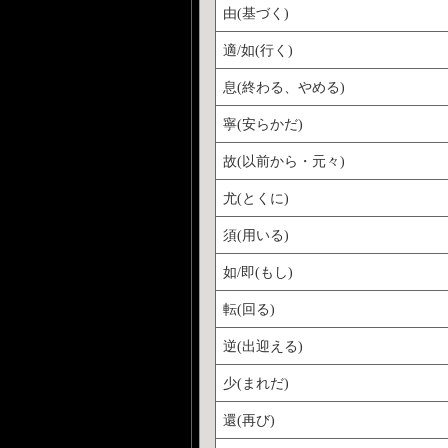
由(基づく)
適/如(行く)
息(終わる、やめる)
寧(安らかだ)
故(以前から・元々)
尤(とくに)
須(用いる)
如/即(もし)
転(回る)
逆(出迎える)
少(まれだ)
還(再び)