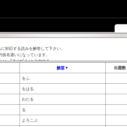
これに対応する読みを解答して下さい。
的仮名遣いになっています。
｢い｣、｢ゑ｣は｢え｣と入力する。
解答
▼
出題数
がる)｣→にくむ
をふ
をはる
わたる
る
よろこぶ