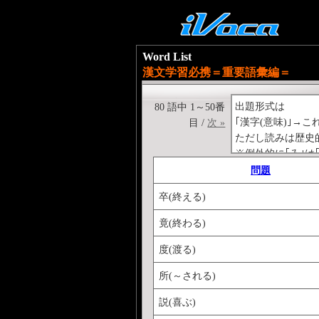
Word List
漢文学習必携＝重要語彙編＝
出題形式は
80 語中 1～50番
｢漢字(意味)｣→
目 /
次 »
ただし読みは歴史
※例外的に｢ゐ｣は
＜例＞
問題
｢悪(忌み嫌う、嫌
卒(終える)
竟(終わる)
度(渡る)
所(～される)
説(喜ぶ)