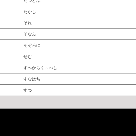
たつとぶ
たかし
それ
そなふ
そぞろに
せむ
すべからく～べし
すなはち
すつ