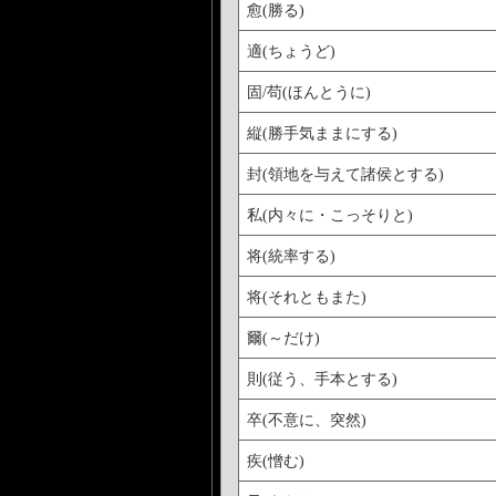
愈(勝る)
適(ちょうど)
固/苟(ほんとうに)
縦(勝手気ままにする)
封(領地を与えて諸侯とする)
私(内々に・こっそりと)
将(統率する)
将(それともまた)
爾(～だけ)
則(従う、手本とする)
卒(不意に、突然)
疾(憎む)