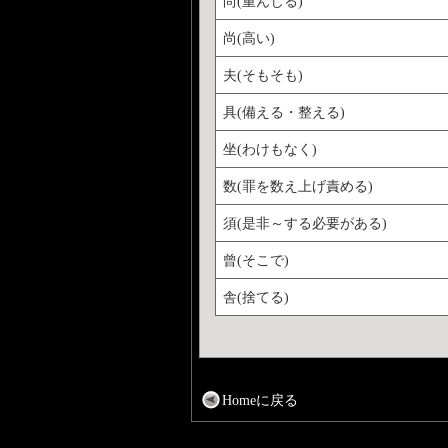
尚(重んじる)
尚(高い)
夫(そもそも)
具(備える・整える)
坐(わけもなく)
数(罪を数え上げ責める)
須(是非～する必要がある)
曾(そこで)
舎(捨てる)
Homeに戻る