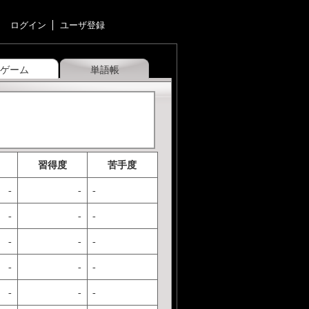
ログイン
ユーザ登録
ゲーム
単語帳
習得度
苦手度
-
-
-
-
-
-
-
-
-
-
-
-
-
-
-