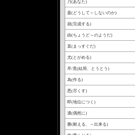
乃(あなた)
蓋(どうして～しないのか)
就(完成する)
由(ちょうど～のようだ)
直(まっすぐだ)
尤(とがめる)
卒/竟(結局、とうとう)
為(作る)
悉(尽くす)
即(地位につく)
適(偶然に)
勝(耐える、～出来る)