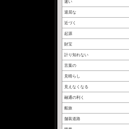
速い
退屈な
近づく
起源
財宝
計り知れない
言葉の
見晴らし
見えなくなる
融通の利く
船旅
舗装道路