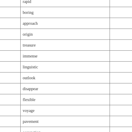
rapid
boring
approach
origin
treasure
immense
linguistic
outlook
disappear
flexible
voyage
pavement