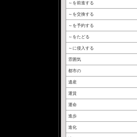
～を前進する
～を交換する
～を予約する
～をたどる
～に侵入する
雰囲気
都市の
遺産
運賃
運命
進歩
進化