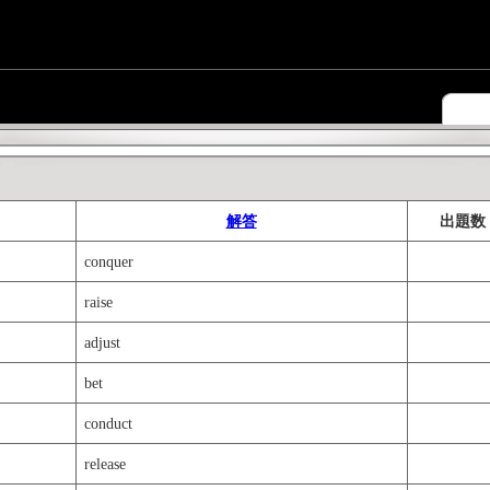
解答
出題数
conquer
raise
adjust
bet
conduct
release