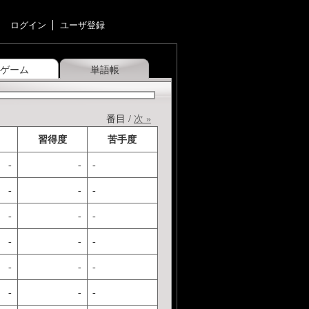
ログイン
ユーザ登録
ゲーム
単語帳
番目 /
次 »
習得度
苦手度
-
-
-
-
-
-
-
-
-
-
-
-
-
-
-
-
-
-