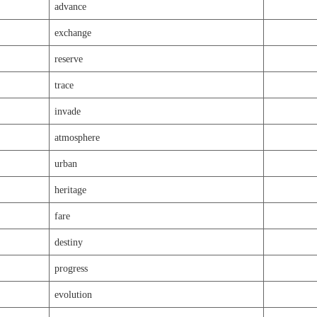
advance
exchange
reserve
trace
invade
atmosphere
urban
heritage
fare
destiny
progress
evolution