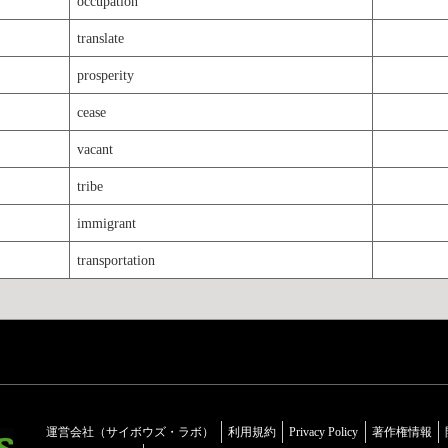
occupation
translate
prosperity
cease
vacant
tribe
immigrant
transportation
運営会社（サイボウズ・ラボ）
利用規約
Privacy Policy
著作権情報