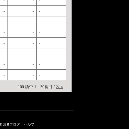
-
-
-
-
-
-
-
-
-
-
-
-
-
-
-
-
-
-
-
-
-
-
-
-
100 語中 1～50番目 /
次 »
開発者ブログ
ヘルプ