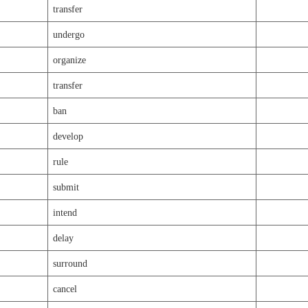
transfer
undergo
organize
transfer
ban
develop
rule
submit
intend
delay
surround
cancel