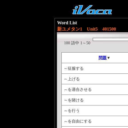
Word List
新ユメタン1 Unit5 401500
100 語中 1～50
問題
▼
～征服する
～上げる
～を適合させる
～を賭ける
～を行う
～を自由にする