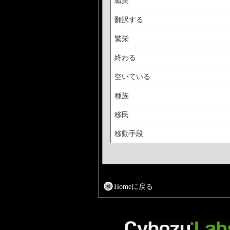
職業
翻訳する
繁栄
終わる
空いている
種族
移民
移動手段
Homeに戻る