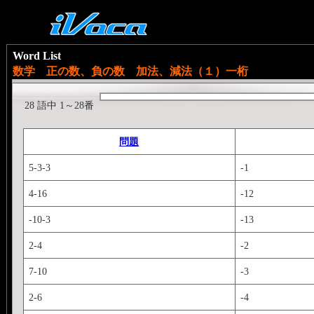
Word List
数学 正の数、負の数 加法、減法（１）一桁
28 語中 1～28番
問題
5-3-3
-1
4-16
-12
-10-3
-13
2-4
-2
7-10
-3
2-6
-4