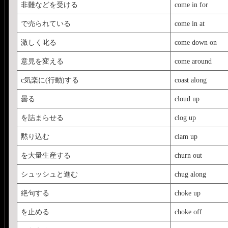
非難などを受ける
come in for
で売られている
come in at
激しく叱る
come down on
意見を変える
come around
c気楽に(行動)する
coast along
曇る
cloud up
を詰まらせる
clog up
黙り込む
clam up
を大量生産する
churn out
シュッシュと進む
chug along
絶句する
choke up
を止める
choke off