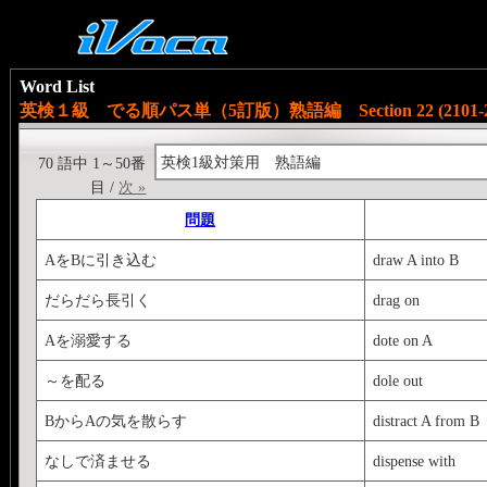
Word List
英検１級 でる順パス単（5訂版）熟語編 Section 22 (2101-2
英検1級対策用 熟語編
70 語中 1～50番
目 /
次 »
問題
AをBに引き込む
draw A into B
だらだら長引く
drag on
Aを溺愛する
dote on A
～を配る
dole out
BからAの気を散らす
distract A from B
なしで済ませる
dispense with