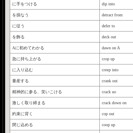
に手をつける
dip into
を損なう
detract from
に従う
defer to
を飾る
deck out
Aに初めてわかる
dawn on A
急に持ち上がる
crop up
に入り込む
creep into
量産する
crank out
精神的に参る、笑いこける
crack uo
激しく取り締まる
crack down on
約束に背く
cop out
閉じ込める
coop up