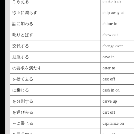
こらえる
choke back
徐々に減らす
chip away at
話に加わる
chime in
叱りとばす
chew out
交代する
change over
屈服する
cave in
の要求を満たす
cater to
を捨て去る
cast off
に乗じる
cash in on
を分割する
carve up
を運び去る
cart off
～に乗じる
capitalize on