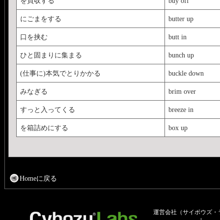
を買収する
buy off
にごまをする
butter up
口を挟む
butt in
ひと固まりに集まる
bunch up
(仕事に)本気でとりかかる
buckle down
みなぎる
brim over
すっと入ってくる
breeze in
を箱詰めにする
box up
Homeに戻る
運営会社（サイボウズ・