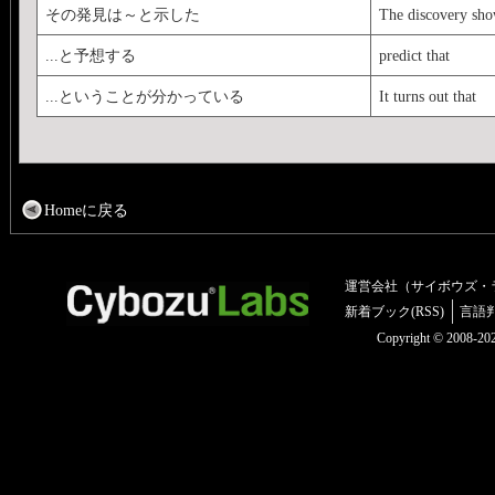
そして、重要なのはもちろ
その発見は～と示した
The discovery sh
メモも取りましょう。
...と予想する
predict that
そうすれば、正解へた
...ということが分かっている
It turns out that
がんばってください。
（英検分野別ターゲット
版]28ページから）
Homeに戻る
運営会社（サイボウズ・
新着ブック(RSS)
言語
Copyright © 2008-2025