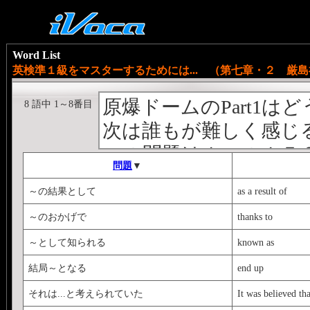
Word List
英検準１級をマスターするためには... （第七章・２ 厳島
原爆ドームのPart1は
8 語中 1～8番目
次は誰もが難しく感じるP
この問題は１つの１５
問題
▼
らはPart1と同じよう
～の結果として
as a result of
しかし、Part1とPart2
～のおかげで
thanks to
「一つの説明文につき
～として知られる
known as
ことです。
ここで、ほとんどの人
結局～となる
end up
なので、Part2で重
それは...と考えられていた
It was believed tha