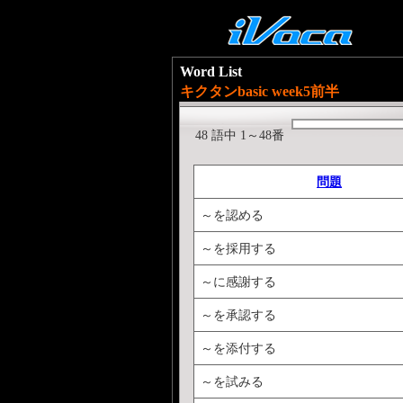
Word List
キクタンbasic week5前半
48 語中 1～48番
問題
～を認める
～を採用する
～に感謝する
～を承認する
～を添付する
～を試みる