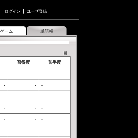
ログイン
ユーザ登録
ゲーム
単語帳
目
習得度
苦手度
-
-
-
-
-
-
-
-
-
-
-
-
-
-
-
-
-
-