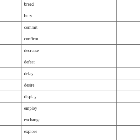
breed
bury
commit
confirm
decrease
defeat
delay
desire
display
employ
exchange
explore