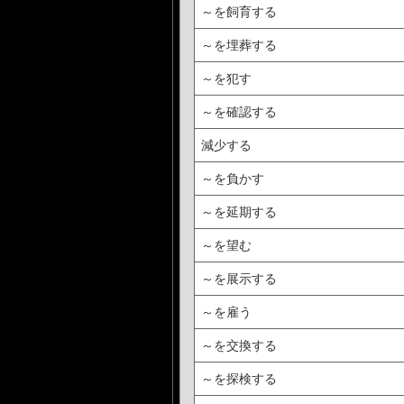
～を飼育する
～を埋葬する
～を犯す
～を確認する
減少する
～を負かす
～を延期する
～を望む
～を展示する
～を雇う
～を交換する
～を探検する