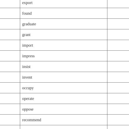
export
found
graduate
grant
import
impress
insist
invent
occupy
operate
oppose
recommend