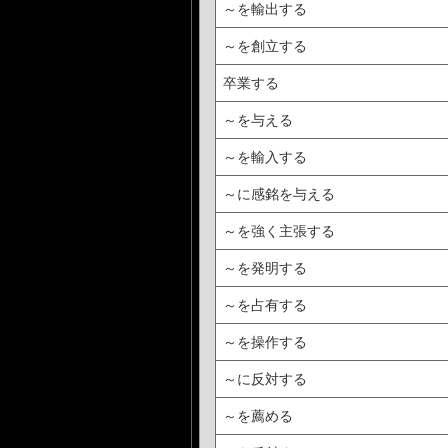
～を輸出する
～を創立する
卒業する
～を与える
～を輸入する
～に感銘を与える
～を強く主張する
～を発明する
～を占有する
～を操作する
～に反対する
～を薦める