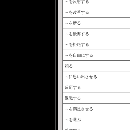
～を反射する
～を改革する
～を断る
～を後悔する
～を拒絶する
～を自由にする
頼る
～に思い出させる
反応する
退職する
～を満足させる
～を選ぶ