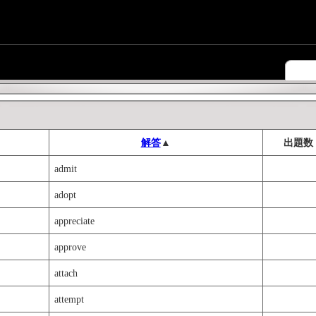
解答
▲
出題数
admit
adopt
appreciate
approve
attach
attempt