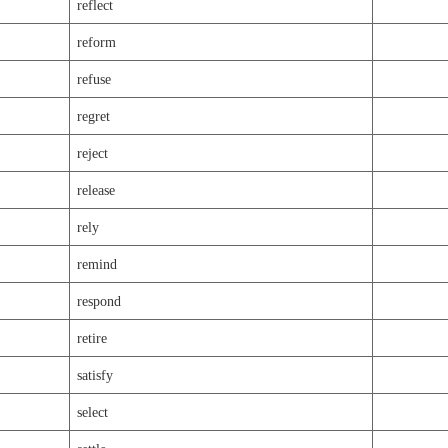
reflect
reform
refuse
regret
reject
release
rely
remind
respond
retire
satisfy
select