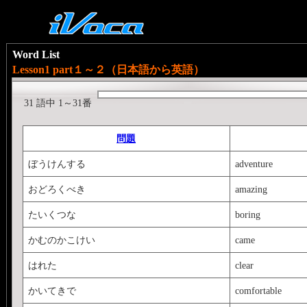
Word List
Lesson1 part１～２（日本語から英語）
31 語中 1～31番
問題
ぼうけんする
adventure
おどろくべき
amazing
たいくつな
boring
かむのかこけい
came
はれた
clear
かいてきで
comfortable