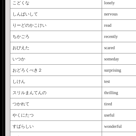
こどくな
lonely
しんぱいして
nervous
りーどのかこけい
read
ちかごろ
recently
おびえた
scared
いつか
someday
おどろくべき２
surprising
しけん
test
スリルまんてんの
thrilling
つかれて
tired
やくにたつ
useful
すばらしい
wonderful