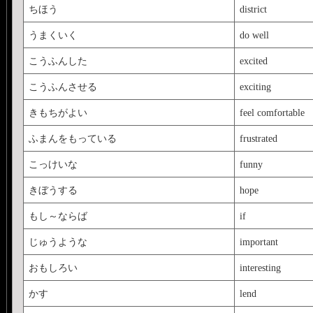
ちほう
district
うまくいく
do well
こうふんした
excited
こうふんさせる
exciting
きもちがよい
feel comfortable
ふまんをもっている
frustrated
こっけいな
funny
きぼうする
hope
もし～ならば
if
じゅうような
important
おもしろい
interesting
かす
lend