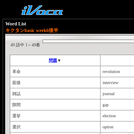
Word List
キクタンbasic week6後半
49 語中 1～49番
問題
▼
革命
revolution
面接
interview
雑誌
journal
隙間
gap
選挙
election
選択
option