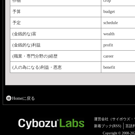
作物
crop
予算
budget
予定
schedule
(金銭的な)富
wealth
(金銭的な)利益
profit
(職業・専門分野の)経歴
career
(人の為になる)利益・恩恵
benefit
Homeに戻る
運営会社（サイボウズ・
新着ブック(RSS)
言語
Copyright © 2008-2025