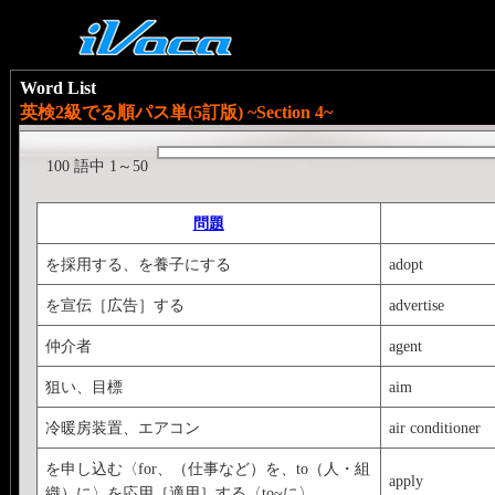
Word List
英検2級でる順パス単(5訂版) ~Section 4~
100 語中 1～50
問題
を採用する、を養子にする
adopt
を宣伝［広告］する
advertise
仲介者
agent
狙い、目標
aim
冷暖房装置、エアコン
air conditioner
を申し込む〈for、（仕事など）を、to（人・組
apply
織）に〉を応用［適用］する〈to~に〉