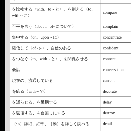
を比較する〈with、to～と〉、を例える〈to、
compare
with～に〉
不平を言う〈about、of~について〉
complain
集中する〈on、upon～に〉
concentrate
確信して〈of~を〉、自信のある
confident
をつなぐ〈to、with～と〉、を関係させる
connect
会話
conversation
現在の、流通している
current
を飾る〈with～で〉
decorate
を遅らせる、を延期する
delay
を破壊する、を台無しにする
destroy
（~s）詳細、細部、［動］を詳しく調べる
detail