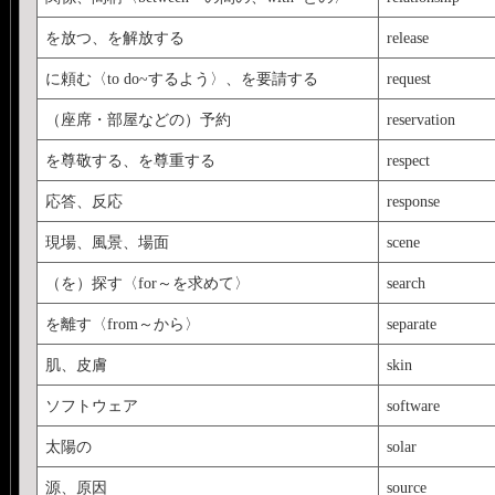
を放つ、を解放する
release
に頼む〈to do~するよう〉、を要請する
request
（座席・部屋などの）予約
reservation
を尊敬する、を尊重する
respect
応答、反応
response
現場、風景、場面
scene
（を）探す〈for～を求めて〉
search
を離す〈from～から〉
separate
肌、皮膚
skin
ソフトウェア
software
太陽の
solar
源、原因
source