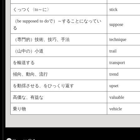
くっつく〈to～に〉
stick
（be supposed to doで）～することになってい
suppose
る
（専門的）技術、技巧、手法
technique
（山中の）小道
trail
を輸送する
transport
傾向、動向、流行
trend
を動揺させる、をひっくり返す
upset
高価な、有益な
valuable
乗り物
vehicle