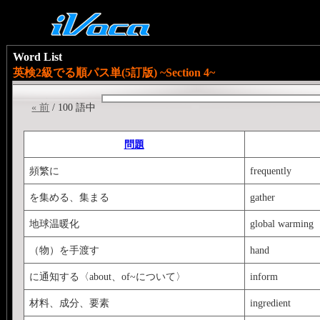
Word List
英検2級でる順パス単(5訂版) ~Section 4~
« 前
/ 100 語中
問題
頻繁に
frequently
を集める、集まる
gather
地球温暖化
global warming
（物）を手渡す
hand
に通知する〈about、of~について〉
inform
材料、成分、要素
ingredient