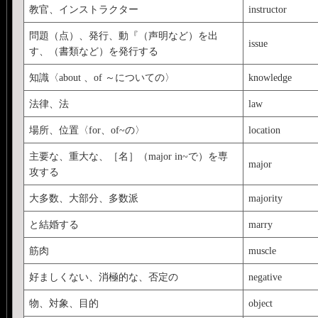
教官、インストラクター
instructor
問題（点）、発行、動『（声明など）を出
issue
す、（書類など）を発行する
知識〈about 、of ～についての〉
knowledge
法律、法
law
場所、位置〈for、of~の〉
location
主要な、重大な、［名］（major in~で）を専
major
攻する
大多数、大部分、多数派
majority
と結婚する
marry
筋肉
muscle
好ましくない、消極的な、否定の
negative
物、対象、目的
object