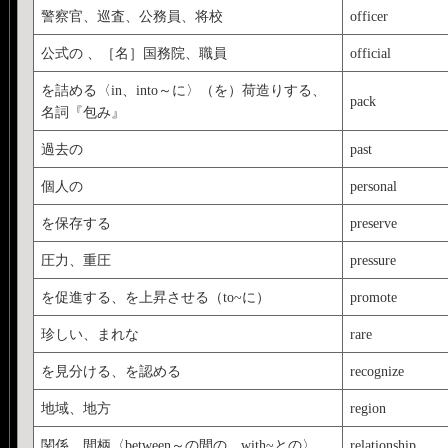
警察官、巡査、公務員、将校
officer
公式の 、［名］国務院、職員
official
を詰める〈in、into～に〉（を）荷造りする、
pack
名詞『包み』
過去の
past
個人の
personal
を保存する
preserve
圧力、重圧
pressure
を促進する、を上昇させる（to~に）
promote
珍しい、まれな
rare
を見分ける、を認める
recognize
地域、地方
region
関係、間柄〈between～の間の、with~との〉
relationship