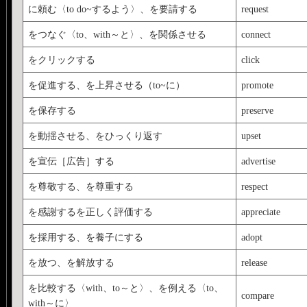
に頼む〈to do~するよう〉、を要請する
request
をつなぐ〈to、with～と〉、を関係させる
connect
をクリックする
click
を促進する、を上昇させる（to~に）
promote
を保存する
preserve
を動揺させる、をひっくり返す
upset
を宣伝［広告］する
advertise
を尊敬する、を尊重する
respect
を感謝するを正しく評価する
appreciate
を採用する、を養子にする
adopt
を放つ、を解放する
release
を比較する〈with、to～と〉、を例える〈to、
compare
with～に〉