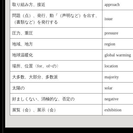
取り組み方、接近
approach
問題（点）、発行、動『（声明など）を出す、
issue
（書類など）を発行する
圧力、重圧
pressure
地域、地方
region
地球温暖化
global warming
場所、位置〈for、of~の〉
location
大多数、大部分、多数派
majority
太陽の
solar
好ましくない、消極的な、否定の
negative
展覧（会）、展示（会）
exhibition