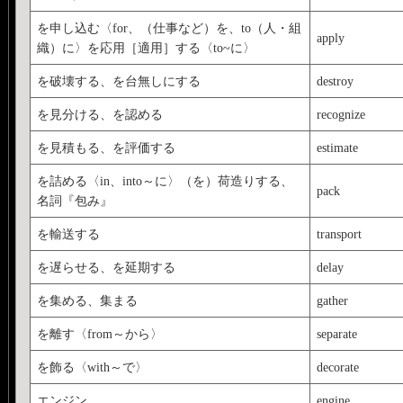
を申し込む〈for、（仕事など）を、to（人・組
apply
織）に〉を応用［適用］する〈to~に〉
を破壊する、を台無しにする
destroy
を見分ける、を認める
recognize
を見積もる、を評価する
estimate
を詰める〈in、into～に〉（を）荷造りする、
pack
名詞『包み』
を輸送する
transport
を遅らせる、を延期する
delay
を集める、集まる
gather
を離す〈from～から〉
separate
を飾る〈with～で〉
decorate
エンジン
engine