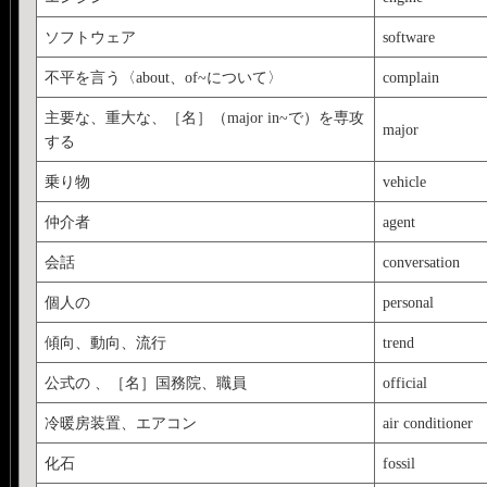
ソフトウェア
software
不平を言う〈about、of~について〉
complain
主要な、重大な、［名］（major in~で）を専攻
major
する
乗り物
vehicle
仲介者
agent
会話
conversation
個人の
personal
傾向、動向、流行
trend
公式の 、［名］国務院、職員
official
冷暖房装置、エアコン
air conditioner
化石
fossil