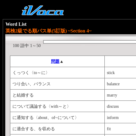
Word List
英検2級でる順パス単(5訂版) ~Section 4~
100 語中 1～50
問題
▲
くっつく〈to～に〉
stick
つり合い、バランス
balance
と結婚する
marry
について議論する〈with～と〉
discuss
に通知する〈about、of~について〉
inform
に適合する、を収める
fit