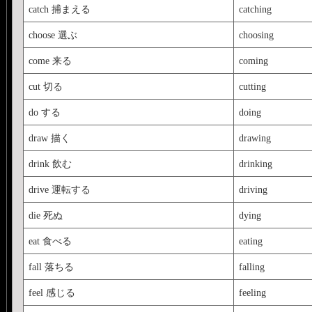
catch 捕まえる
catching
choose 選ぶ
choosing
come 来る
coming
cut 切る
cutting
do する
doing
draw 描く
drawing
drink 飲む
drinking
drive 運転する
driving
die 死ぬ
dying
eat 食べる
eating
fall 落ちる
falling
feel 感じる
feeling