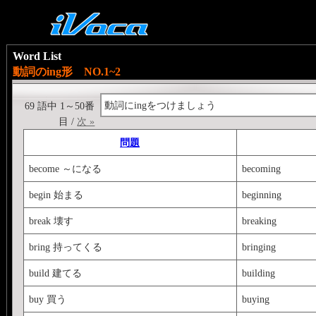
Word List
動詞のing形 NO.1~2
動詞にingをつけましょう
69 語中 1～50番
目 /
次 »
問題
become ～になる
becoming
begin 始まる
beginning
break 壊す
breaking
bring 持ってくる
bringing
build 建てる
building
buy 買う
buying