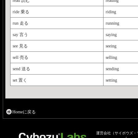
read 読む
reading
ride 乗る
riding
run 走る
running
say 言う
saying
see 見る
seeing
sell 売る
selling
send 送る
sending
set 置く
setting
Homeに戻る
運営会社（サイボウズ・