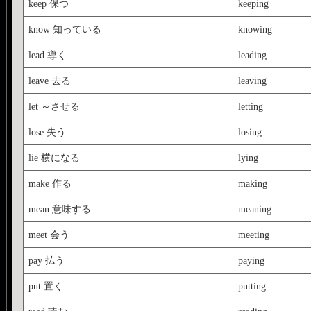
keep 保つ
keeping
know 知っている
knowing
lead 導く
leading
leave 去る
leaving
let ～させる
letting
lose 失う
losing
lie 横になる
lying
make 作る
making
mean 意味する
meaning
meet 会う
meeting
pay 払う
paying
put 置く
putting