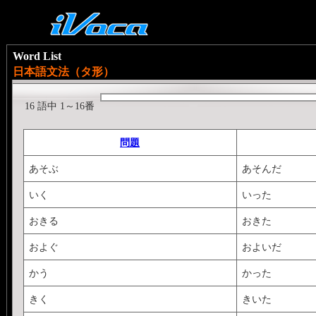
Word List
日本語文法（タ形）
16 語中 1～16番
問題
あそぶ
あそんだ
いく
いった
おきる
おきた
およぐ
およいだ
かう
かった
きく
きいた