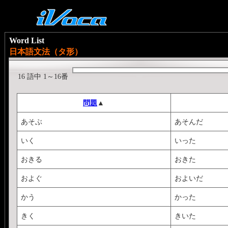
Word List
日本語文法（タ形）
16 語中 1～16番
問題
▲
あそぶ
あそんだ
いく
いった
おきる
おきた
およぐ
およいだ
かう
かった
きく
きいた