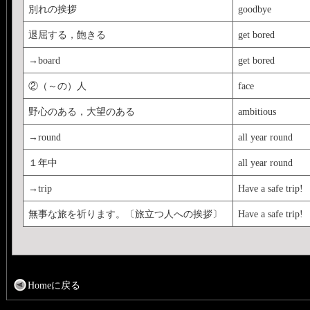
別れの挨拶
goodbye
退屈する，飽きる
get bored
→board
get bored
②（～の）人
face
野心のある，大望のある
ambitious
→round
all year round
１年中
all year round
→trip
Have a safe trip!
無事な旅を祈ります。〔旅立つ人への挨拶〕
Have a safe trip!
Homeに戻る