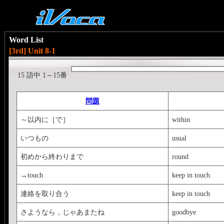
Word List
[3rd] Unit 8-1
15 語中 1～15番
問題
～以内に［で］
within
いつもの
usual
初めから終わりまで
round
→touch
keep in touch
連絡を取り合う
keep in touch
さようなら，じゃあまたね
goodbye