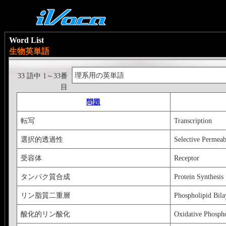
Word List
生物英単語
理系用の英単語
33 語中 1～33番
目
問題
転写
Transcription
選択的透過性
Selective Permeab
受容体
Receptor
タンパク質合成
Protein Synthesis
リン脂質二重層
Phospholipid Bila
酸化的リン酸化
Oxidative Phospho