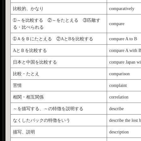
比較的、かなり
comparatively
➀～を比較する ②～をたとえる ③匹敵す
compare
る・比べられる
➀ＡをＢにたとえる ②AとBを比較する
compare A to B
AとＢを比較する
compare A with 
日本と中国を比較する
compare Japan wi
比較・たとえ
comparison
苦情
complaint
相関・相互関係
correlation
～を描写する、～の特徴を説明する
describe
なくしたバックの特徴をいう
describe the lost 
描写、説明
description