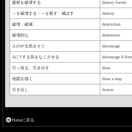
森林を破壊する
destory forests
～を破壊する・～を殺す・滅ぼす
destroy
破壊・破滅
destruction
破壊的な
destructive
人のやる気をそぐ
discourage
AにVする気をなくさせる
discourage A fro
引っ張る、引き出す
draw
地図を描く
draw a map
引き出し
drawer
Homeに戻る