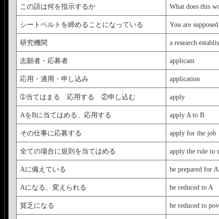
この語は何を指示するか
What does this wo
シートベルトを締めることになっている
You are supposed 
研究機関
a research establ
志願者・応募者
applicant
応用・適用・申し込み
application
➀当てはまる 応用する ②申し込む
apply
AをBに当てはめる、応用する
apply A to B
その仕事に応募する
apply for the job
全ての場合に規則を当てはめる
apply the rule to 
Aに備えている
be prepared for A
Aになる、変えられる
be reduced to A
貧乏になる
be reduced to pov