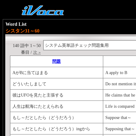
Word List
シスタン31～60
システム英単語チェック問題集用
140 語中 1～50
番目 /
次 »
問題
AがBに当てはまる
A apply to B
どういたしまして
Do not mention it
彼はUFOを見たと主張する
He claims that h
人生は航海にたとえられる
Life is compared 
もし～だとしたら（どうだろう）
Suppose that～
もし～だとしたら（どうだろう）ingから
Supposing that～