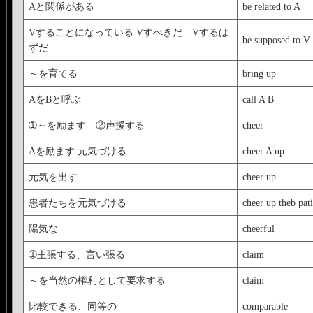
Aと関係がある
be related to A
Vすることになっている Vすべきだ Vするは
be supposed to V
ずだ
～を育てる
bring up
AをBと呼ぶ
call A B
➀～を励ます ②声援する
cheer
Aを励ます 元気づける
cheer A up
元気を出す
cheer up
患者たちを元気づける
cheer up theb pati
陽気な
cheerful
➀主張する、言い張る
claim
～を当然の権利として要求する
claim
比較できる、同等の
comparable