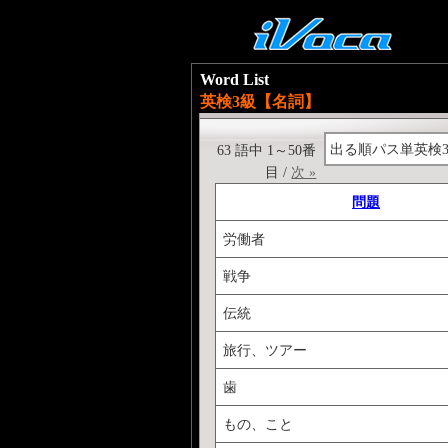
Word List
英検3級【名詞】
出る順パス単英検
63 語中 1～50番
目 /
次 »
問題
労働者
戦争
伝統
旅行、ツアー
歯
もの、こと