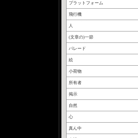
プラットフォーム
飛行機
人
(文章の)一節
パレード
絵
小荷物
所有者
掲示
自然
心
真ん中