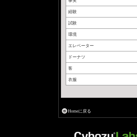
事実
経験
試験
環境
エレベーター
ドーナツ
客
衣服
Homeに戻る