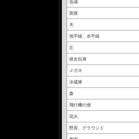
会議
面接
夫
地平線、水平線
丘
彼女自身
メガネ
冷蔵庫
森
飛行機の便
花火
野原、グラウンド