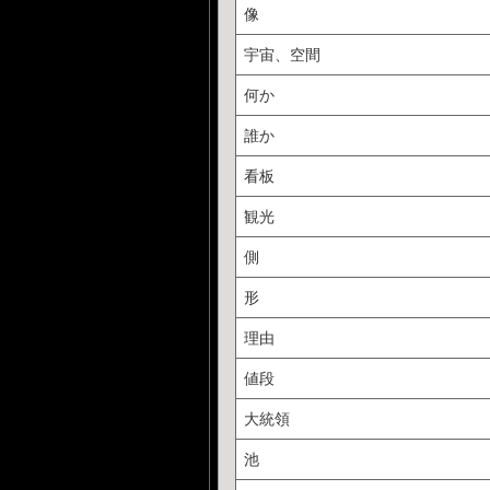
像
宇宙、空間
何か
誰か
看板
観光
側
形
理由
値段
大統領
池