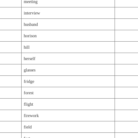
meeting
interview
husband
horison
hill
herself
glasses
fridge
forest
flight
firework
field