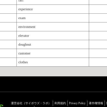
fact
experience
exam
environment
elevator
doughnut
customer
clothes
運営会社（サイボウズ・ラボ）
利用規約
Privacy Policy
著作権情報