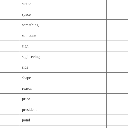
statue
space
something
someone
sign
sightseeing
side
shape
reason
price
president
pond