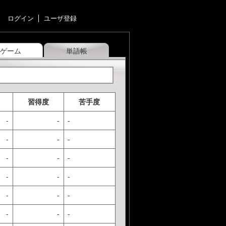
ログイン
ユーザ登録
ゲーム
単語帳
習得度
苦手度
-
-
-
-
-
-
-
-
-
-
-
-
-
-
-
-
-
-