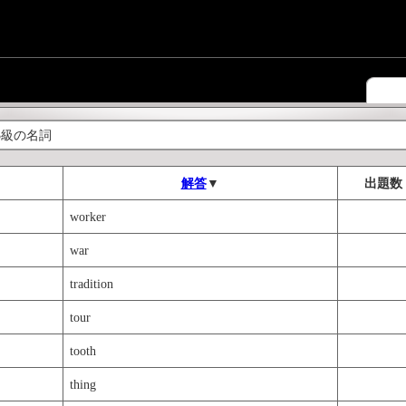
3級の名詞
解答
▼
出題数
worker
war
tradition
tour
tooth
thing