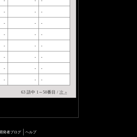
-
-
-
-
-
-
-
-
-
-
-
-
-
-
-
-
-
-
-
-
-
-
-
-
63 語中 1～50番目 /
次 »
開発者ブログ
ヘルプ