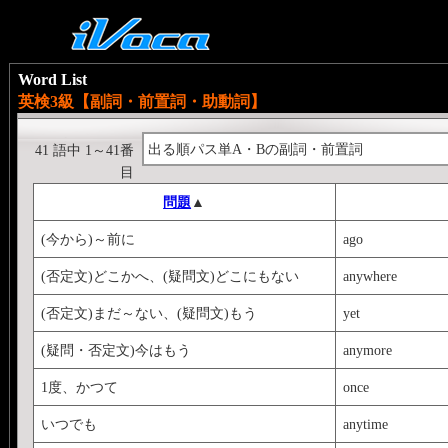
Word List
英検3級【副詞・前置詞・助動詞】
出る順パス単A・Bの副詞・前置詞
41 語中 1～41番
目
問題
▲
(今から)～前に
ago
(否定文)どこかへ、(疑問文)どこにもない
anywhere
(否定文)まだ～ない、(疑問文)もう
yet
(疑問・否定文)今はもう
anymore
1度、かつて
once
いつでも
anytime