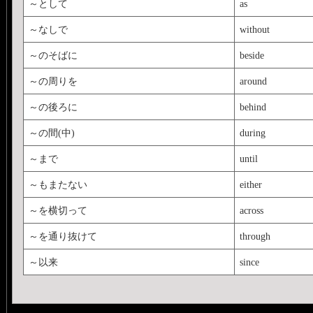
～として
as
～なしで
without
～のそばに
beside
～の周りを
around
～の後ろに
behind
～の間(中)
during
～まで
until
～もまたない
either
～を横切って
across
～を通り抜けて
through
～以来
since