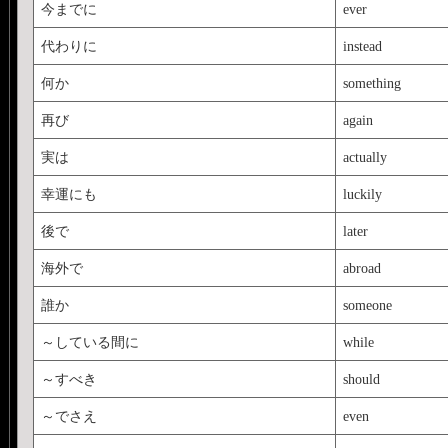
今までに
ever
代わりに
instead
何か
something
再び
again
実は
actually
幸運にも
luckily
後で
later
海外で
abroad
誰か
someone
～している間に
while
～すべき
should
～でさえ
even