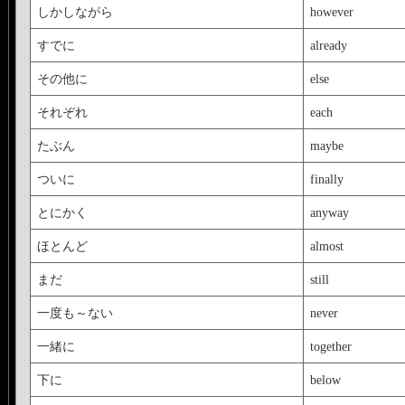
しかしながら
however
すでに
already
その他に
else
それぞれ
each
たぶん
maybe
ついに
finally
とにかく
anyway
ほとんど
almost
まだ
still
一度も～ない
never
一緒に
together
下に
below